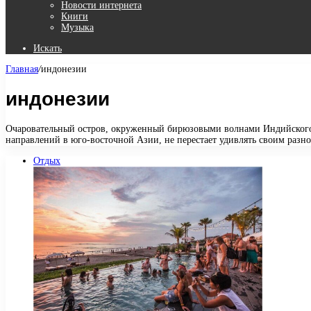
Новости интернета
Книги
Музыка
Искать
Главная
/
индонезии
индонезии
Очаровательный остров, окруженный бирюзовыми волнами Индийского о
направлений в юго-восточной Азии, не перестает удивлять своим раз
Отдых