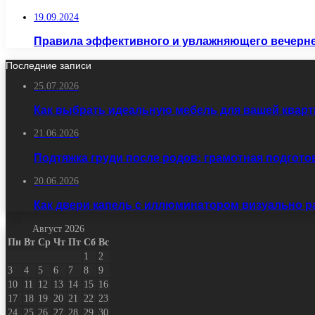
19.09.2024
Правила эффективного и увлажняющего вечернег
Последние записи
25.07.2026
Как выбрать идеальную мебель для вашей кварт
21.06.2026
Подтяжка груди после родов: грамотная подгото
20.06.2026
Как двери капель с иллюминатором визуально 
Август 2026
Пн
Вт
Ср
Чт
Пт
Сб
Вс
1
2
3
4
5
6
7
8
9
10
11
12
13
14
15
16
17
18
19
20
21
22
23
24
25
26
27
28
29
30