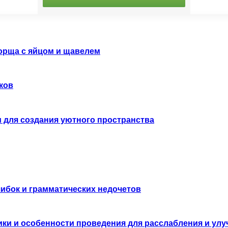
борща с яйцом и щавелем
ков
и для создания уютного пространства
шибок и грамматических недочетов
ики и особенности проведения для расслабления и ул