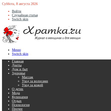
Суббота, 8 августа 2026
Войти
Случайная статья
Switch skin
Меню
Switch skin
Главная
Диеты
Дом и быт
Здоровье
Массаж
Уход за волосами
Уход за кожей
О детях
Мода
Кулинария
Отдых
Психология
Прочее