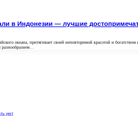
али в Индонезии — лучшие достопримечате
кого океана, притягивает своей неповторимой красотой и богатством к
им разнообразием…
ть уют