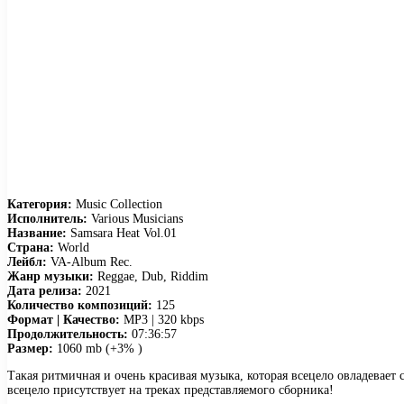
Категория:
Music Collection
Исполнитель:
Various Musicians
Название:
Samsara Heat Vol.01
Страна:
World
Лейбл:
VA-Album Rec.
Жанр музыки:
Reggae, Dub, Riddim
Дата релиза:
2021
Количество композиций:
125
Формат | Качество:
MP3 | 320 kbps
Продолжительность:
07:36:57
Размер:
1060 mb (+3% )
Такая ритмичная и очень красивая музыка, которая всецело овладевает
всецело присутствует на треках представляемого сборника!