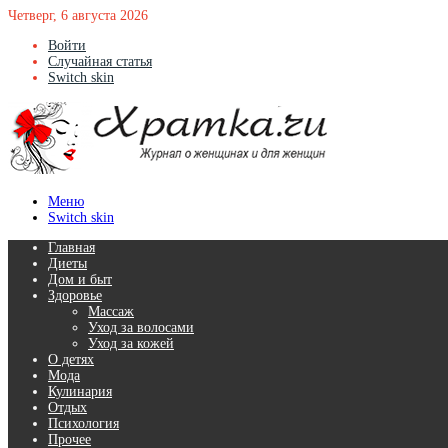
Четверг, 6 августа 2026
Войти
Случайная статья
Switch skin
Меню
Switch skin
Главная
Диеты
Дом и быт
Здоровье
Массаж
Уход за волосами
Уход за кожей
О детях
Мода
Кулинария
Отдых
Психология
Прочее