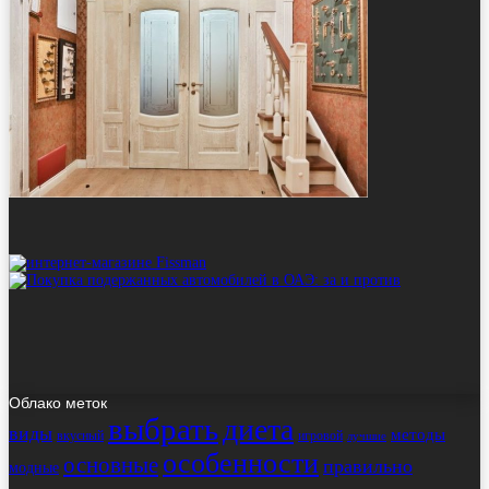
Облако меток
выбрать
диета
виды
методы
вкусный
игровой
лучшие
особенности
основные
правильно
модные