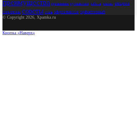
преимущества
рецепт
работы
ремонт
применение
путешествие
советы
секреты
эффективные
эффективный
стиль
© Copyright 2026, Xpamka.ru
Кнопка «Наверх»