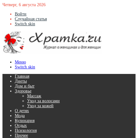
Четверг, 6 августа 2026
Войти
Случайная статья
Switch skin
Меню
Switch skin
Главная
Диеты
Дом и быт
Здоровье
Массаж
Уход за волосами
Уход за кожей
О детях
Мода
Кулинария
Отдых
Психология
Прочее