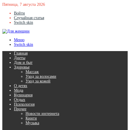
Пятница, 7 августа 2026
Войти
Случайная статья
Switch skin
Меню
Switch skin
Главная
Диеты
Дом и быт
Здоровье
Массаж
Уход за волосами
Уход за кожей
О детях
Мода
Кулинария
Отдых
Психология
Прочее
Новости интернета
Книги
Музыка