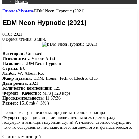
Искать
Главная
/
Музыка
/
EDM Neon Hypnotic (2021)
EDM Neon Hypnotic (2021)
01.03.2021
0
Время чтения: 3 мин.
Категория:
Unmixed
Исполнитель:
Various Artist
Название:
EDM Neon Hypnotic
Страна:
EU
Лейбл:
VA-Album Rec.
Жанр музыки:
EDM, House, Techno, Electro, Club
Дата релиза:
2021
Количество композиций:
125
Формат | Качество:
MP3 | 320 kbps
Продолжительность:
11:37:36
Размер:
1510 mb (+3% )
Неоновые люди, неоновые предметы, неоновые танцы.
Флуоресцирующие лица, летающие неоны всех цветов радуги,
полумрак и манящий клубный саунд! А главное, стойкое ощущение
чего-то совершенно инопланетного, загадочного и фантастического.
Список композиций: