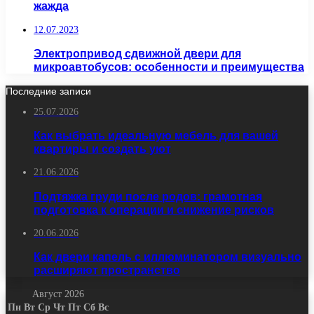
жажда
12.07.2023
Электропривод сдвижной двери для
микроавтобусов: особенности и преимущества
Последние записи
25.07.2026
Как выбрать идеальную мебель для вашей
квартиры и создать уют
21.06.2026
Подтяжка груди после родов: грамотная
подготовка к операции и снижение рисков
20.06.2026
Как двери капель с иллюминатором визуально
расширяют пространство
Август 2026
Пн
Вт
Ср
Чт
Пт
Сб
Вс