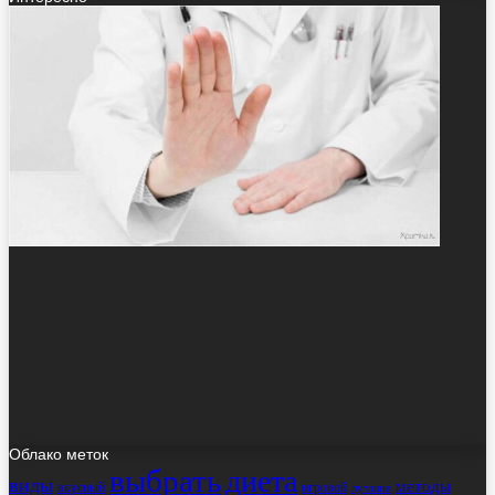
Облако меток
выбрать
диета
виды
методы
вкусный
игровой
лучшие