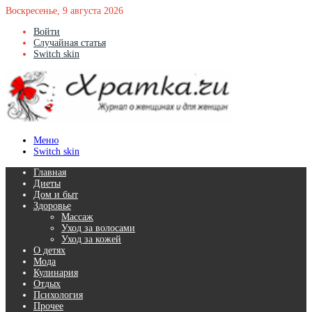
Воскресенье, 9 августа 2026
Войти
Случайная статья
Switch skin
Меню
Switch skin
Главная
Диеты
Дом и быт
Здоровье
Массаж
Уход за волосами
Уход за кожей
О детях
Мода
Кулинария
Отдых
Психология
Прочее