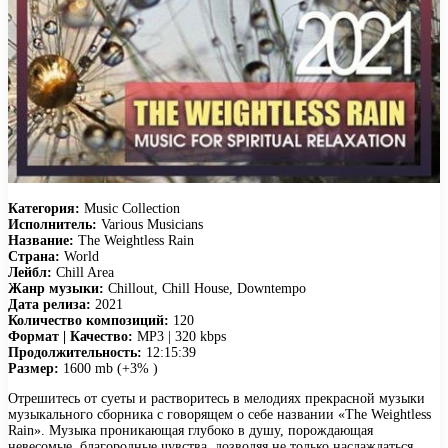
Категория:
Music Collection
Исполнитель:
Various Musicians
Название:
The Weightless Rain
Страна:
World
Лейбл:
Chill Area
Жанр музыки:
Chillout, Chill House, Downtempo
Дата релиза:
2021
Количество композиций:
120
Формат | Качество:
MP3 | 320 kbps
Продолжительность:
12:15:39
Размер:
1600 mb (+3% )
Отрешитесь от суеты и растворитесь в мелодиях прекрасной музыки
музыкального сборника с говорящем о себе названии «The Weightless
Rain». Музыка проникающая глубоко в душу, порождающая
невесомые, благородные чувства, дозволяя не только наслаждаться