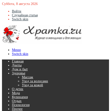
Суббота, 8 августа 2026
Войти
Случайная статья
Switch skin
Меню
Switch skin
Главная
Диеты
Дом и быт
Здоровье
Массаж
Уход за волосами
Уход за кожей
О детях
Мода
Кулинария
Отдых
Психология
Прочее