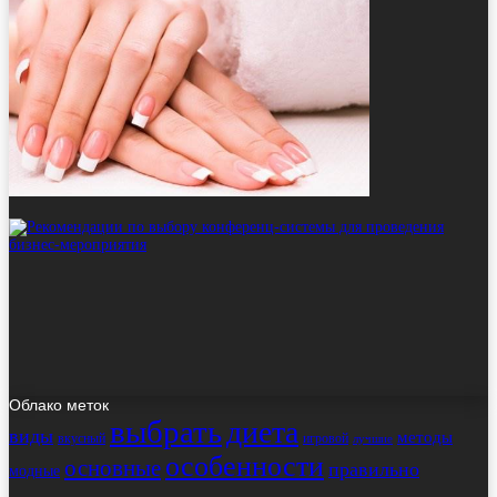
Облако меток
выбрать
диета
виды
методы
вкусный
игровой
лучшие
особенности
основные
правильно
модные