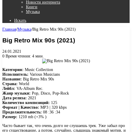
Новости интернета
Книги
Музыка
Искать
Главная
/
Музыка
/
Big Retro Mix 90s (2021)
Big Retro Mix 90s (2021)
24.01.2021
0
Время чтения: 4 мин.
Категория:
Music Collection
Исполнитель:
Various Musicians
Название:
Big Retro Mix 90s
Страна:
World
Лейбл:
VA-Album Rec.
Жанр музыки:
Pop, Disco, Pop-Rock
Дата релиза:
2021
Количество композиций:
125
Формат | Качество:
MP3 | 320 kbps
Продолжительность:
08 :36 :34
Размер:
1210 mb (+3% )
Часто бывает так, что очень долго не слушаешь трек. Уже забыл про
его существование, а потом, случайно, слышишь знакомый мотив, и