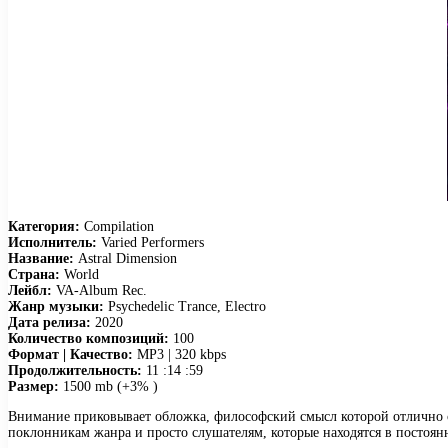
Категория:
Compilation
Исполнитель:
Varied Performers
Название:
Astral Dimension
Страна:
World
Лейбл:
VA-Album Rec.
Жанр музыки:
Psychedelic Trance, Electro
Дата релиза:
2020
Количество композиций:
100
Формат | Качество:
MP3 | 320 kbps
Продолжительность:
11 :14 :59
Размер:
1500 mb (+3% )
Внимание приковывает обложка, философский смысл которой отлично соч
поклонникам жанра и просто слушателям, которые находятся в постоян