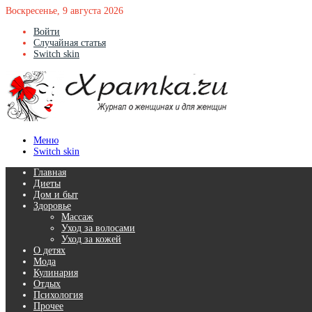
Воскресенье, 9 августа 2026
Войти
Случайная статья
Switch skin
Меню
Switch skin
Главная
Диеты
Дом и быт
Здоровье
Массаж
Уход за волосами
Уход за кожей
О детях
Мода
Кулинария
Отдых
Психология
Прочее