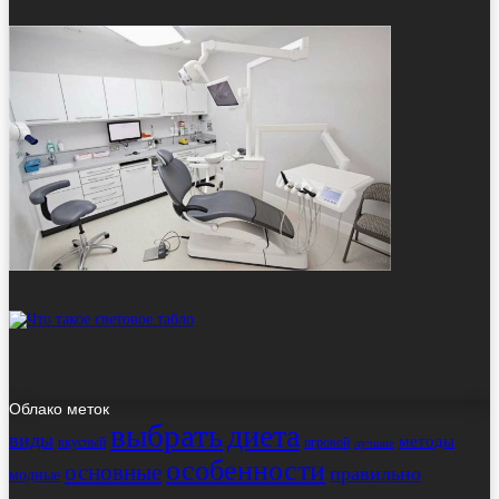
Облако меток
выбрать
диета
виды
методы
вкусный
игровой
лучшие
особенности
основные
правильно
модные