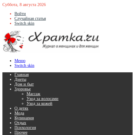
Суббота, 8 августа 2026
Войти
Случайная статья
Switch skin
Меню
Switch skin
Главная
Диеты
Дом и быт
Здоровье
Массаж
Уход за волосами
Уход за кожей
О детях
Мода
Кулинария
Отдых
Психология
Прочее