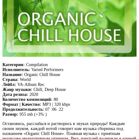
Категория:
Compilation
Исполнитель:
Varied Performers
Название:
Organic Chill House
Страна:
World
Лейбл:
VA-Album Rec.
Жанр музыки:
Chill, Deep House
Дата релиза:
2020
Количество композиций:
80
Формат | Качество:
MP3 | 320 kbps
Продолжительность:
07 :06 :22
Размер:
955 mb (+3% )
Остановись, расслабься и растворись в звуках природы! Каждым
своим звуком, каждой нотой говорит нам музыка сборника под
названием «Organic Chill House». Плавная музыка с приятным
релаксово медитативным оттенком. Весь лонгплей выдержан в единой