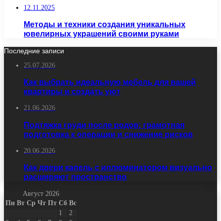
12.11.2025
Методы и техники создания уникальных
ювелирных украшений своими руками
Последние записи
25.07.2026
Как выбрать идеальную мебель для вашей
квартиры и создать уют
21.06.2026
Подтяжка груди после родов: грамотная
подготовка к операции и снижение рисков
20.06.2026
Как двери капель с иллюминатором визуально
расширяют пространство
Август 2026
Пн
Вт
Ср
Чт
Пт
Сб
Вс
1
2