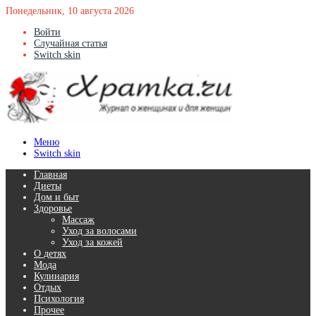
Понедельник, 10 августа 2026
Войти
Случайная статья
Switch skin
Меню
Switch skin
Главная
Диеты
Дом и быт
Здоровье
Массаж
Уход за волосами
Уход за кожей
О детях
Мода
Кулинария
Отдых
Психология
Прочее