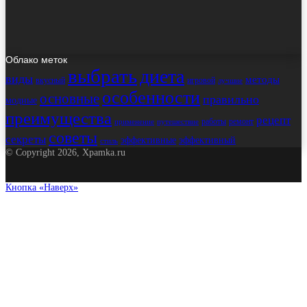
Облако меток
выбрать
диета
виды
методы
вкусный
игровой
лучшие
особенности
основные
правильно
модные
преимущества
рецепт
работы
ремонт
применение
путешествие
советы
секреты
эффективные
эффективный
стиль
© Copyright 2026, Xpamka.ru
Кнопка «Наверх»