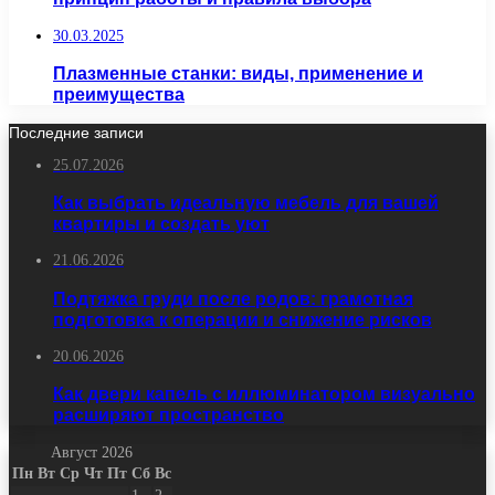
30.03.2025
Плазменные станки: виды, применение и
преимущества
Последние записи
25.07.2026
Как выбрать идеальную мебель для вашей
квартиры и создать уют
21.06.2026
Подтяжка груди после родов: грамотная
подготовка к операции и снижение рисков
20.06.2026
Как двери капель с иллюминатором визуально
расширяют пространство
Август 2026
Пн
Вт
Ср
Чт
Пт
Сб
Вс