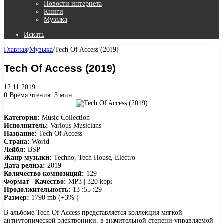
Новости интернета
Книги
Музыка
Искать
Главная
/
Музыка
/
Tech Of Access (2019)
Tech Of Access (2019)
12.11.2019
0
Время чтения: 3 мин.
Категория:
Music Collection
Исполнитель:
Various Musicians
Название:
Tech Of Access
Страна:
World
Лейбл:
BSP
Жанр музыки:
Techno, Tech House, Electro
Дата релиза:
2019
Количество композиций:
129
Формат | Качество:
MP3 | 320 kbps
Продолжительность:
13 :55 :29
Размер:
1790 mb (+3% )
В альбоме Tech Of Access представляется коллекция мягкой
антиутопической электроники, в значительной степени управляемой