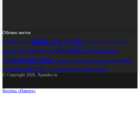
Облако меток
выбрать
диета
виды
методы
вкусный
игровой
лучшие
особенности
основные
правильно
модные
преимущества
рецепт
работы
ремонт
применение
путешествие
советы
секреты
эффективные
эффективный
стиль
© Copyright 2026, Xpamka.ru
Кнопка «Наверх»