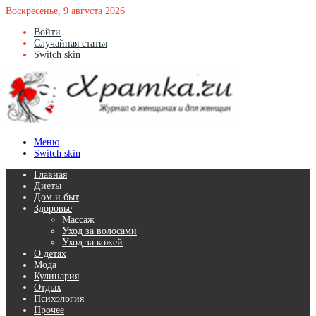
Воскресенье, 9 августа 2026
Войти
Случайная статья
Switch skin
Меню
Switch skin
Главная
Диеты
Дом и быт
Здоровье
Массаж
Уход за волосами
Уход за кожей
О детях
Мода
Кулинария
Отдых
Психология
Прочее