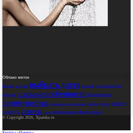
Облако меток
выбрать
диета
виды
методы
вкусный
игровой
лучшие
особенности
основные
правильно
модные
преимущества
рецепт
работы
ремонт
применение
путешествие
советы
секреты
эффективные
эффективный
стиль
© Copyright 2026, Xpamka.ru
Кнопка «Наверх»