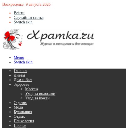
Воскресенье, 9 августа 2026
Войти
Случайная статья
Switch skin
Меню
Switch skin
Главная
Диеты
Дом и быт
Здоровье
Массаж
Уход за волосами
Уход за кожей
О детях
Мода
Кулинария
Отдых
Психология
Прочее