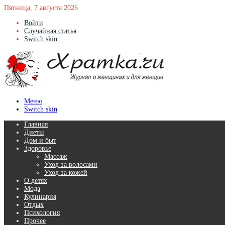
Пятница, 7 августа 2026
Войти
Случайная статья
Switch skin
Меню
Switch skin
Главная
Диеты
Дом и быт
Здоровье
Массаж
Уход за волосами
Уход за кожей
О детях
Мода
Кулинария
Отдых
Психология
Прочее