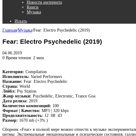
Новости интернета
Книги
Музыка
Искать
Главная
/
Музыка
/
Fear: Electro Psychedelic (2019)
Fear: Electro Psychedelic (2019)
04.06.2019
0
Время чтения: 2 мин.
Категория:
Compilation
Исполнитель:
Varied Performers
Название:
Fear: Electro Psychedelic
Страна:
World
Лейбл:
Psy Station
Жанр музыки:
Psychedelic, Electronic, Trance Goa
Дата релиза:
2019
Количество композиций:
100
Формат | Качество:
MP3 | 320 kbps
Продолжительность:
12 :08 :43
Размер:
1670 mb (+3% )
Сборник «Fear» в полной мере можно отнести к музыке эксперименталь
ритмы. Экстремальные эмоциональные и психические состояния, галлюц