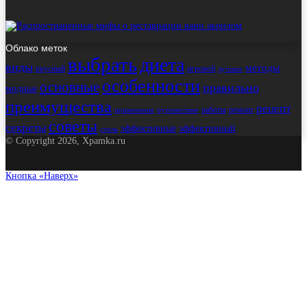
Облако меток
выбрать
диета
виды
методы
вкусный
игровой
лучшие
особенности
основные
правильно
модные
преимущества
рецепт
работы
ремонт
применение
путешествие
советы
секреты
эффективные
эффективный
стиль
© Copyright 2026, Xpamka.ru
Кнопка «Наверх»