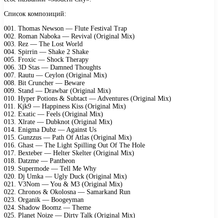
Список композиций:
001. Thomas Newson — Flute Festival Trap
002. Roman Naboka — Revival (Original Mix)
003. Rez — The Lost World
004. Spirrin — Shake 2 Shake
005. Froxic — Shock Therapy
006. 3D Stas — Damned Thoughts
007. Rautu — Ceylon (Original Mix)
008. Bit Cruncher — Beware
009. Stand — Drawbar (Original Mix)
010. Hyper Potions & Subtact — Adventures (Original Mix)
011. Kjk9 — Happiness Kiss (Original Mix)
012. Exatic — Feels (Original Mix)
013. Xlrate — Dubknot (Original Mix)
014. Enigma Dubz — Against Us
015. Gunzzus — Path Of Atlas (Original Mix)
016. Ghast — The Light Spilling Out Of The Hole
017. Bexteber — Helter Skelter (Original Mix)
018. Datzme — Pantheon
019. Supermode — Tell Me Why
020. Dj Umka — Ugly Duck (Original Mix)
021. V3Nom — You & M3 (Original Mix)
022. Chronos & Okolosna — Samarkand Run
023. Organik — Boogeyman
024. Shadow Boomz — Theme
025. Planet Noize — Dirty Talk (Original Mix)