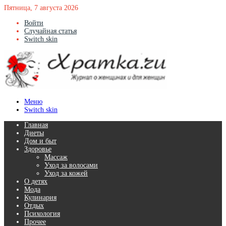
Пятница, 7 августа 2026
Войти
Случайная статья
Switch skin
Меню
Switch skin
Главная
Диеты
Дом и быт
Здоровье
Массаж
Уход за волосами
Уход за кожей
О детях
Мода
Кулинария
Отдых
Психология
Прочее