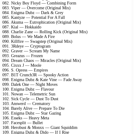
082. Nicky Boy Floyd — Combining Form
083. Viper — Overcome (Original Mix)
084. Enigma Dubz — Dark & Grey
085. Kantyze — Potential For A Fall
086. Akuma — Eutrophication (Original Mix)
087. Kial — Hokkaido
088. Charlie Zane — Rolling Kick (Original Mix)
089. Bolus — We Made A Fire
090. Killfire — Swagstep (Original Mix)
091. 3Rdeye — Cryptogram
092. Graver — Scream My Name
093. Greazus — Frozen
094. Dream Chaos — Miracles (Original Mix)
095. Cixxx J — Moole
096. S. Opress — Empires
097. B1T Crunch3R — Spooky Action
098. Enigma Dubz & Kate Vine — Fade Away
099. Dalek One — Night Moves
100. Enigma Dubz — Flavour
101. Nowan — Telemetric Sun
102. Sick Cycle — Dust To Dust
103. Answerd — Crematory
104. Barely Alive — Prepare To Die
105. Enigma Dubz — Star Gazing
106. Esseks — Heavy Meta
107. Facesplit — Bullet
108. Herobust & Monxx — Giant Squiddim
109. Enigma Dubz & Dido — If I Rise