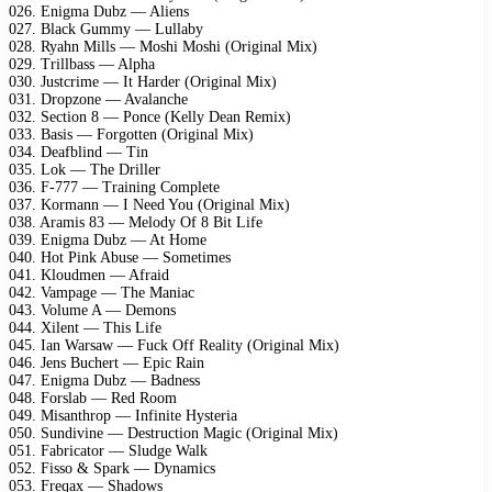
026. Enigma Dubz — Aliens
027. Black Gummy — Lullaby
028. Ryahn Mills — Moshi Moshi (Original Mix)
029. Trillbass — Alpha
030. Justcrime — It Harder (Original Mix)
031. Dropzone — Avalanche
032. Section 8 — Ponce (Kelly Dean Remix)
033. Basis — Forgotten (Original Mix)
034. Deafblind — Tin
035. Lok — The Driller
036. F-777 — Training Complete
037. Kormann — I Need You (Original Mix)
038. Aramis 83 — Melody Of 8 Bit Life
039. Enigma Dubz — At Home
040. Hot Pink Abuse — Sometimes
041. Kloudmen — Afraid
042. Vampage — The Maniac
043. Volume A — Demons
044. Xilent — This Life
045. Ian Warsaw — Fuck Off Reality (Original Mix)
046. Jens Buchert — Epic Rain
047. Enigma Dubz — Badness
048. Forslab — Red Room
049. Misanthrop — Infinite Hysteria
050. Sundivine — Destruction Magic (Original Mix)
051. Fabricator — Sludge Walk
052. Fisso & Spark — Dynamics
053. Freqax — Shadows