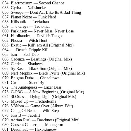
054. Electrocisum — Second Chance
055. Gydra — Nailsbucket
056. Sweepa — Dont Act Like Its A Bad Thing
057. Planet Noize — Funk Nerd
058. Killsonik — Leviathan
059. The Greys — Tectonica
060. Parkinson — Never Miss, Never Lose
061. Hardhander — Devilish Tango
062. Phossa — Witch Hunt
063. Exatic — Kill\’em All (Original Mix)
064. — Detach Tripple Kill
065. Jsm — Seal Dub
066. Cadenza — Basstings (Original Mix)
067. Clerks — Shadows
068. Sy Rax — Black Sun (Original Mix)
069. Nerf Mophix — Black Pyrite (Original Mix)
070. Enigma Dubz — Chapeltown
071. Gwann — Stand By
072. The Analogeeks — Lazer Bass
073. G-R3G — A New Beginning (Original Mix)
074. 3D Stas — Dying Light (Original Mix)
075. Myxed Up — Trichoderma
076. V3Nom — Game Over (Album Edit)
077. Clang Of Beats — Wild Step
078. Juss B — Facelift
079. Adrian Rus! — Darckness (Original Mix)
080. Cause 4 Concern — Moongerm
081. Deadmau5 — Haxpigmeow