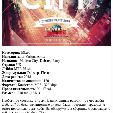
Категория:
Mixed
Исполнитель:
Various Artist
Название:
Modern City: Dubstep Party
Страна:
UK
Лейбл:
MTR Music.
Жанр музыки:
Dubstep, Electro
Дата релиза:
2018
Количество композиций:
120
Формат | Качество:
MP3 | 320 kbps
Продолжительность:
09 :17 :41
Размер:
1210 mb (+3% )
Необычное удовольствие для Ваших ушных раковин! За что любят
Дабстеп? За безапелляционные ритмы, басы и дерзкие переходы. А
ответ персонально для себя, Вы обнаружите в сборнике с говорящем о
себе названии «Modern City».