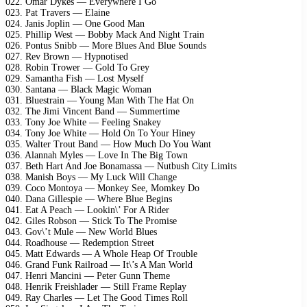
022. Omar Dykes — Everywhere I Go
023. Pat Travers — Elaine
024. Janis Joplin — One Good Man
025. Phillip West — Bobby Mack And Night Train
026. Pontus Snibb — More Blues And Blue Sounds
027. Rev Brown — Hypnotised
028. Robin Trower — Gold To Grey
029. Samantha Fish — Lost Myself
030. Santana — Black Magic Woman
031. Bluestrain — Young Man With The Hat On
032. The Jimi Vincent Band — Summertime
033. Tony Joe White — Feeling Snakey
034. Tony Joe White — Hold On To Your Hiney
035. Walter Trout Band — How Much Do You Want
036. Alannah Myles — Love In The Big Town
037. Beth Hart And Joe Bonamassa — Nutbush City Limits
038. Manish Boys — My Luck Will Change
039. Coco Montoya — Monkey See, Momkey Do
040. Dana Gillespie — Where Blue Begins
041. Eat A Peach — Lookin\’ For A Rider
042. Giles Robson — Stick To The Promise
043. Gov\’t Mule — New World Blues
044. Roadhouse — Redemption Street
045. Matt Edwards — A Whole Heap Of Trouble
046. Grand Funk Railroad — It\’s A Man World
047. Henri Mancini — Peter Gunn Theme
048. Henrik Freishlader — Still Frame Replay
049. Ray Charles — Let The Good Times Roll