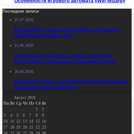
Особенности игрового автомата «Win Wizard»
Последние записи
25.07.2026
Как выбрать идеальную мебель для вашей
квартиры и создать уют
21.06.2026
Подтяжка груди после родов: грамотная
подготовка к операции и снижение рисков
20.06.2026
Как двери капель с иллюминатором визуально
расширяют пространство
Август 2026
Пн
Вт
Ср
Чт
Пт
Сб
Вс
1
2
3
4
5
6
7
8
9
10
11
12
13
14
15
16
17
18
19
20
21
22
23
24
25
26
27
28
29
30