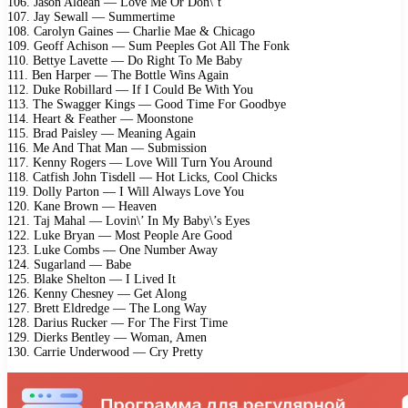
106. Jason Aldean — Love Me Or Don\’t
107. Jay Sewall — Summertime
108. Carolyn Gaines — Charlie Mae & Chicago
109. Geoff Achison — Sum Peeples Got All The Fonk
110. Bettye Lavette — Do Right To Me Baby
111. Ben Harper — The Bottle Wins Again
112. Duke Robillard — If I Could Be With You
113. The Swagger Kings — Good Time For Goodbye
114. Heart & Feather — Moonstone
115. Brad Paisley — Meaning Again
116. Me And That Man — Submission
117. Kenny Rogers — Love Will Turn You Around
118. Catfish John Tisdell — Hot Licks, Cool Chicks
119. Dolly Parton — I Will Always Love You
120. Kane Brown — Heaven
121. Taj Mahal — Lovin\’ In My Baby\’s Eyes
122. Luke Bryan — Most People Are Good
123. Luke Combs — One Number Away
124. Sugarland — Babe
125. Blake Shelton — I Lived It
126. Kenny Chesney — Get Along
127. Brett Eldredge — The Long Way
128. Darius Rucker — For The First Time
129. Dierks Bentley — Woman, Amen
130. Carrie Underwood — Cry Pretty