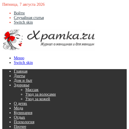
Пятница, 7 августа 2026
Войти
Случайная статья
Switch skin
Меню
Switch skin
Главная
Диеты
Дом и быт
Здоровье
Массаж
Уход за волосами
Уход за кожей
О детях
Мода
Кулинария
Отдых
Психология
Прочее