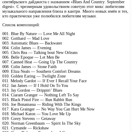
сентябрьского дайджеста с названием «Blues And Country: September
digest». С чрезмерным удовольствием советую этот микс любителям
музыкального направления блюза и кантри. Много новых имён и тех,
кто практически уже полюбился любителям музыки.
Список композиций:
001. Blue By Nature — Love Me All Night
002. Gotthard — Mad Love
003. Automatic Blues — Backwater
004. Colin James — Evening
005. Chris Rea — Talking bout New Orleans
006. Belle Epoque — Let Men Be
007. Canned Heat — Going Up The Country
008. Colin James — Stone Faith
009. Eliza Neals — Southern Comfort Dreams
010. Golden Earing — Twilight Zone
011. Melody Gardot — If Ever I Recall Your Face
012. Jan James — If I Hold On To You
013. Jay Gordon — Drippin\’ Blues
014. Ciaram Granger — Nothing Left To Say
015. Black Pistol Fire — Run Rabbit Run
016. Joe Bonamassa — Riding With The Kings
017. Kara Grainger — No Way You Can Hurt Me Now
018. Michael Katon — You Love Me Up
019. Corey Stevens — Getaway
020. Norman Greenbaum — Spirit In The Sky
021. Cymande — Rickshaw