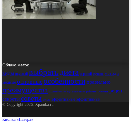
Облако меток
выбрать
диета
виды
методы
вкусный
игровой
лучшие
особенности
основные
правильно
модные
преимущества
рецепт
работы
ремонт
применение
путешествие
советы
секреты
эффективные
эффективный
стиль
© Copyright 2026, Xpamka.ru
Кнопка «Наверх»