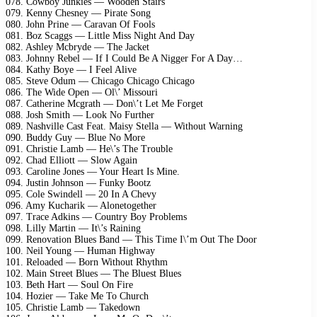
078. Cowboy Junkies — Wooden Stairs
079. Kenny Chesney — Pirate Song
080. John Prine — Caravan Of Fools
081. Boz Scaggs — Little Miss Night And Day
082. Ashley Mcbryde — The Jacket
083. Johnny Rebel — If I Could Be A Nigger For A Day…
084. Kathy Boye — I Feel Alive
085. Steve Odum — Chicago Chicago Chicago
086. The Wide Open — Ol\’ Missouri
087. Catherine Mcgrath — Don\’t Let Me Forget
088. Josh Smith — Look No Further
089. Nashville Cast Feat. Maisy Stella — Without Warning
090. Buddy Guy — Blue No More
091. Christie Lamb — He\’s The Trouble
092. Chad Elliott — Slow Again
093. Caroline Jones — Your Heart Is Mine.
094. Justin Johnson — Funky Bootz
095. Cole Swindell — 20 In A Chevy
096. Amy Kucharik — Alonetogether
097. Trace Adkins — Country Boy Problems
098. Lilly Martin — It\’s Raining
099. Renovation Blues Band — This Time I\’m Out The Door
100. Neil Young — Human Highway
101. Reloaded — Born Without Rhythm
102. Main Street Blues — The Bluest Blues
103. Beth Hart — Soul On Fire
104. Hozier — Take Me To Church
105. Christie Lamb — Takedown