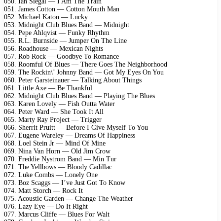
050. Ian Siegal — I Am The Train
051. James Cotton — Cotton Mouth Man
052. Michael Katon — Lucky
053. Midnight Club Blues Band — Midnight
054. Pepe Ahlqvist — Funky Rhythm
055. R.L. Burnside — Jumper On The Line
056. Roadhouse — Mexican Nights
057. Rob Rock — Goodbye To Romance
058. Roomful Of Blues — There Goes The Neighborhood
059. The Rockin\’ Johnny Band — Got My Eyes On You
060. Peter Garsteinauer — Talking About Things
061. Little Axe — Be Thankful
062. Midnight Club Blues Band — Playing The Blues
063. Karen Lovely — Fish Outta Water
064. Peter Ward — She Took It All
065. Marty Ray Project — Trigger
066. Sherrit Pruitt — Before I Give Myself To You
067. Eugene Wareley — Dreams Of Happiness
068. Loel Stein Jr — Mind Of Mine
069. Nina Van Horn — Old Jim Crow
070. Freddie Nystrom Band — Min Tur
071. The Yellbows — Bloody Cadillac
072. Luke Combs — Lonely One
073. Boz Scaggs — I’ve Just Got To Know
074. Matt Storch — Rock It
075. Acoustic Garden — Change The Weather
076. Lazy Eye — Do It Right
077. Marcus Cliffe — Blues For Walt