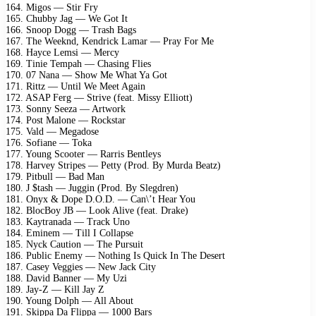
164. Migos — Stir Fry
165. Chubby Jag — We Got It
166. Snoop Dogg — Trash Bags
167. The Weeknd, Kendrick Lamar — Pray For Me
168. Hayce Lemsi — Mercy
169. Tinie Tempah — Chasing Flies
170. 07 Nana — Show Me What Ya Got
171. Rittz — Until We Meet Again
172. ASAP Ferg — Strive (feat. Missy Elliott)
173. Sonny Seeza — Artwork
174. Post Malone — Rockstar
175. Vald — Megadose
176. Sofiane — Toka
177. Young Scooter — Rarris Bentleys
178. Harvey Stripes — Petty (Prod. By Murda Beatz)
179. Pitbull — Bad Man
180. J $tash — Juggin (Prod. By Slegdren)
181. Onyx & Dope D.O.D. — Can\’t Hear You
182. BlocBoy JB — Look Alive (feat. Drake)
183. Kaytranada — Track Uno
184. Eminem — Till I Collapse
185. Nyck Caution — The Pursuit
186. Public Enemy — Nothing Is Quick In The Desert
187. Casey Veggies — New Jack City
188. David Banner — My Uzi
189. Jay-Z — Kill Jay Z
190. Young Dolph — All About
191. Skippa Da Flippa — 1000 Bars