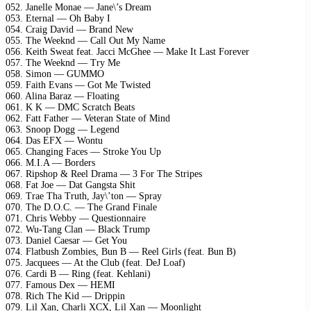
052. Janelle Monae — Jane\’s Dream
053. Eternal — Oh Baby I
054. Craig David — Brand New
055. The Weeknd — Call Out My Name
056. Keith Sweat feat. Jacci McGhee — Make It Last Forever
057. The Weeknd — Try Me
058. Simon — GUMMO
059. Faith Evans — Got Me Twisted
060. Alina Baraz — Floating
061. K K — DMC Scratch Beats
062. Fatt Father — Veteran State of Mind
063. Snoop Dogg — Legend
064. Das EFX — Wontu
065. Changing Faces — Stroke You Up
066. M.I.A — Borders
067. Ripshop & Reel Drama — 3 For The Stripes
068. Fat Joe — Dat Gangsta Shit
069. Trae Tha Truth, Jay\’ton — Spray
070. The D.O.C. — The Grand Finale
071. Chris Webby — Questionnaire
072. Wu-Tang Clan — Black Trump
073. Daniel Caesar — Get You
074. Flatbush Zombies, Bun B — Reel Girls (feat. Bun B)
075. Jacquees — At the Club (feat. DeJ Loaf)
076. Cardi B — Ring (feat. Kehlani)
077. Famous Dex — HEMI
078. Rich The Kid — Drippin
079. Lil Xan, Charli XCX, Lil Xan — Moonlight