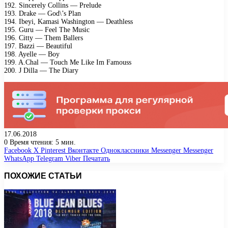
192. Sincerely Collins — Prelude
193. Drake — God\’s Plan
194. Ibeyi, Kamasi Washington — Deathless
195. Guru — Feel The Music
196. Citty — Them Ballers
197. Bazzi — Beautiful
198. Ayelle — Boy
199. A.Chal — Touch Me Like Im Famouss
200. J Dilla — The Diary
17.06.2018
0
Время чтения: 5 мин.
Facebook
X
Pinterest
Вконтакте
Одноклассники
Messenger
Messenger
WhatsApp
Telegram
Viber
Печатать
ПОХОЖИЕ СТАТЬИ