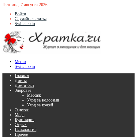
Пятница, 7 августа 2026
Войти
Случайная статья
Switch skin
Меню
Switch skin
Главная
Диеты
Дом и быт
Здоровье
Массаж
Уход за волосами
Уход за кожей
О детях
Мода
Кулинария
Отдых
Психология
Прочее