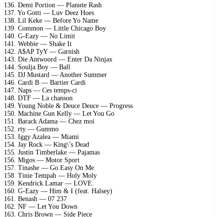
136. Demi Portion — Planиte Rash
137. Yo Gotti — Luv Deez Hoes
138. Lil Keke — Before Yo Name
139. Common — Little Chicago Boy
140. G-Eazy — No Limit
141. Webbie — Shake It
142. A$AP TyY — Garnish
143. Die Antwoord — Enter Da Ninjax
144. Soulja Boy — Ball
145. DJ Mustard — Another Summer
146. Cardi B — Bartier Cardi
147. Naps — Ces temps-ci
148. DTF — La chanson
149. Young Noble & Deuce Deuce — Progress
150. Machine Gun Kelly — Let You Go
151. Barack Adama — Chez moi
152. rty — Gummo
153. Iggy Azalea — Miami
154. Jay Rock — King\’s Dead
155. Justin Timberlake — Pajamas
156. Migos — Motor Sport
157. Tinashe — Go Easy On Me
158. Tinie Tempah — Holy Moly
159. Kendrick Lamar — LOVE.
160. G-Eazy — Him & I (feat. Halsey)
161. Benash — 07 237
162. NF — Let You Down
163. Chris Brown — Side Piece