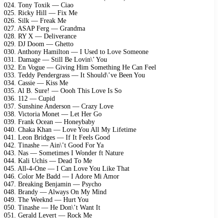
024. Tony Toxik — Ciao
025. Ricky Hill — Fix Me
026. Silk — Freak Me
027. ASAP Ferg — Grandma
028. RY X — Deliverance
029. DJ Doom — Ghetto
030. Anthony Hamilton — I Used to Love Someone
031. Damage — Still Be Lovin\’ You
032. En Vogue — Giving Him Something He Can Feel
033. Teddy Pendergrass — It Should\’ve Been You
034. Cassie — Kiss Me
035. Al B. Sure! — Oooh This Love Is So
036. 112 — Cupid
037. Sunshine Anderson — Crazy Love
038. Victoria Monet — Let Her Go
039. Frank Ocean — Honeybaby
040. Chaka Khan — Love You All My Lifetime
041. Leon Bridges — If It Feels Good
042. Tinashe — Ain\’t Good For Ya
043. Nas — Sometimes I Wonder ft Nature
044. Kali Uchis — Dead To Me
045. All-4-One — I Can Love You Like That
046. Color Me Badd — I Adore Mi Amor
047. Breaking Benjamin — Psycho
048. Brandy — Always On My Mind
049. The Weeknd — Hurt You
050. Tinashe — He Don\’t Want It
051. Gerald Levert — Rock Me