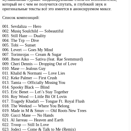
который не с чем не получится спутать, и глубокий звук и
оригинальные тексты всё это имеется в анонсируемом миксе.
Список композиций:
001. Sevdaliza — Hero
002. Musiq Soulchild — Sobeautiful
003. Still Haze — Duality
004. The Trp — Dive
005. Tobi — Sunset
006. Levert — Goes My Mind
007. Torimrojas — Cream & Sugar
008. Jhene Aiko — Sativa (feat. Rae Sremmurd)
009. Cheri Dennis — Dropping Out of Love
010. Mase — Jealous Guy
011. Khalid & Normani — Love Lies
012. Keke Palmer — First Crush
013. Tamia — Officially Missing You
014. Spooky Black — Blind
015. Eric Benet — Let\’s Stay Together
016. Roy Wood — Little Bit Of Lovin
017. Tragedy Khadafi — Tongue Ft. Royal Flush
018. The Weeknd — Where You Belong
019. Made in M & Smuv — Old Roots New Trees
020. Gucci Mane — No Hands
021. Al Jarreau — Heaven and Earth
022. Troop — Still In Love
023. Jodeci — Come & Talk to Me (Remix)