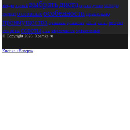
выбрать
диета
виды
методы
вкусный
игровой
лучшие
особенности
основные
правильно
модные
преимущества
рецепт
работы
ремонт
применение
путешествие
советы
секреты
эффективные
эффективный
стиль
© Copyright 2026, Xpamka.ru
Кнопка «Наверх»