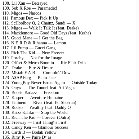
108. Lil Xan — Betrayed
109. Sob X Rbe — Paramedic!
110. Migos — Narcos
111. Famous Dex — Pick It Up
112. ScHoolboy Q, 2 Chainz, Saudi — X
113. Migos — Walk It Talk It (feat. Drake)
114. Macklemore — Good Old Days (feat. Kesha)
115. Gucci Mane — I Get the Bag
116. N.E.R.D & Rihanna — Lemon
117. Lil Pump — Gucci Gang
118. Rich The Kid — New Freezer
119. Porchy — Not for the Image
120. Offset & Metro Boomin — Ric Flair Drip
121. Drake — Fire & Desire
122. Mistah F.A.B. — Commin\’ Down
123. A$AP Ferg — Plain Jane
124. YoungBoy Never Broke Again — Outside Today
125. Onyx — The Tunnel feat. Ali Vegas
126. Boosie Badazz — Freedom
127. Kasper — Aventure Humaine
128. Eminem — River (feat. Ed Sheeran)
129. Rocko — Wealthy Feat. Daddy O
130. Krizz Kaliko — Stop the World
131. Rich The Kid — Forever (Outro)
132. Freeway — First Thing\’s First
133. Candy Ken — Glamour Success
134. Cardi B — Bodak Yellow
135. Rim\’K — Paire D\’as