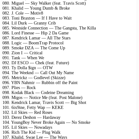
080. Miguel — Sky Walker (feat. Travis Scott)
081. Khalid — Young Dumb & Broke
082. J. Cole — Motiv8
083. Toni Braxton — If I Have to Wait
084. Lil Durk — Granny Crib
085. Westside Connection — The Gangsta, The Killa
086. Lord Finesse — Hip 2 Da Game
087. Kendrick Lamar — All The Stars
088. Logic — BoomTrap Protocol
089. Smoke DZA — The Come Up
090. Zion I — Critical
091. Tank — When We
092. DJ ESCO — Chek (feat. Future)
093. Ty Dolla $ign — OTW
094. The Weeknd — Call Out My Name
095. Metrickz — Godlevel (Skizze)
096. YBN Nahmir — Rubbin off the Paint
097. Plies — Rock
098. Kodak Black — Codeine Dreaming
099. Migos — Notice Me (feat. Post Malone)
100. Kendrick Lamar, Travis Scott — Big Shot
101. 6ix9ine, Fetty Wap — KEKE
102. Lil Skies — Red Roses
103. Derez Deshon — Hardaway
104. YoungBoy Never Broke Again — No Smoke
105. Lil Skies — Nowadays
106. Rich The Kid — Plug Walk
107. Khalid, Swae Lee — The Ways