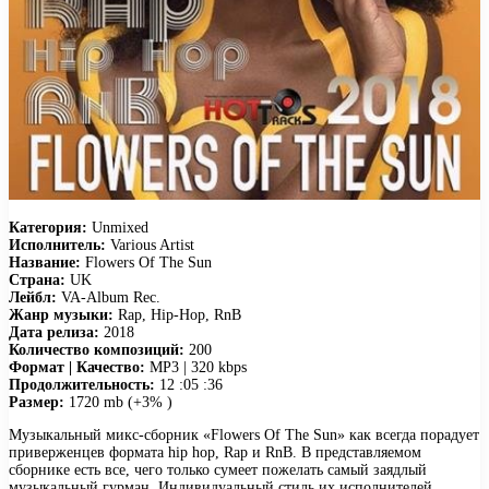
Категория:
Unmixed
Исполнитель:
Various Artist
Название:
Flowers Of The Sun
Страна:
UK
Лейбл:
VA-Album Rec.
Жанр музыки:
Rap, Hip-Hop, RnB
Дата релиза:
2018
Количество композиций:
200
Формат | Качество:
MP3 | 320 kbps
Продолжительность:
12 :05 :36
Размер:
1720 mb (+3% )
Музыкальный микс-сборник «Flowers Of The Sun» как всегда порадует
приверженцев формата hip hop, Rap и RnB. В представляемом
сборнике есть все, чего только сумеет пожелать самый заядлый
музыкальный гурман. Индивидуальный стиль их исполнителей,