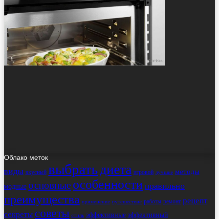
Облако меток
выбрать
диета
виды
методы
вкусный
игровой
лучшие
особенности
основные
правильно
модные
преимущества
рецепт
работы
ремонт
применение
путешествие
советы
секреты
эффективные
эффективный
стиль