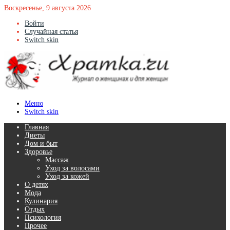
Воскресенье, 9 августа 2026
Войти
Случайная статья
Switch skin
Меню
Switch skin
Главная
Диеты
Дом и быт
Здоровье
Массаж
Уход за волосами
Уход за кожей
О детях
Мода
Кулинария
Отдых
Психология
Прочее