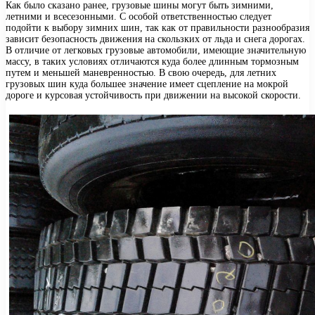
Как было сказано ранее, грузовые шины могут быть зимними,
летними и всесезонными. С особой ответственностью следует
подойти к выбору зимних шин, так как от правильности разнообразия
зависит безопасность движения на скользких от льда и снега дорогах.
В отличие от легковых грузовые автомобили, имеющие значительную
массу, в таких условиях отличаются куда более длинным тормозным
путем и меньшей маневренностью. В свою очередь, для летних
грузовых шин куда большее значение имеет сцепление на мокрой
дороге и курсовая устойчивость при движении на высокой скорости.