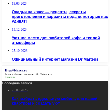
19.03.2024
Оладьи на квасе — рецепты, секреты
приготовления и варианты подачи, которые вас
удивят!
15.12.2024
Уютное место для любителей кофе и теплой
атмосферы
25.10.2023
Официальный интернет магазин Dr Martens
Http://bianca.ru
Белая рубашка стирка на
http://bianca.ru
.
bianca.ru
Последние записи
25.07.2026
Как выбрать идеальную мебель для вашей
квартиры и создать уют