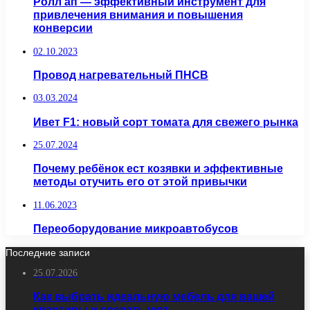
Ролл ап — эффективный инструмент для
привлечения внимания и повышения
конверсии
02.10.2023
Провод нагревательный ПНСВ
03.03.2024
Ивет F1: новый сорт томата для свежего рынка
25.07.2024
Почему ребёнок ест козявки и эффективные
методы отучить его от этой привычки
11.06.2023
Переоборудование микроавтобусов
Последние записи
25.07.2026
Как выбрать идеальную мебель для вашей
квартиры и создать уют