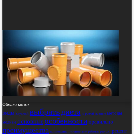
Облако меток
выбрать
диета
виды
методы
вкусный
игровой
лучшие
особенности
основные
правильно
модные
преимущества
рецепт
работы
ремонт
применение
путешествие