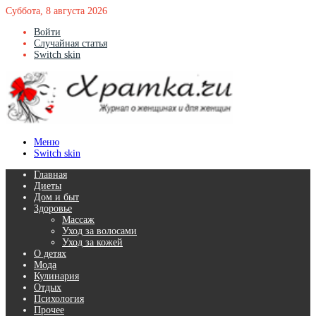
Суббота, 8 августа 2026
Войти
Случайная статья
Switch skin
Меню
Switch skin
Главная
Диеты
Дом и быт
Здоровье
Массаж
Уход за волосами
Уход за кожей
О детях
Мода
Кулинария
Отдых
Психология
Прочее