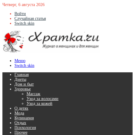
Четверг, 6 августа 2026
Войти
Случайная статья
Switch skin
Меню
Switch skin
Главная
Диеты
Дом и быт
Здоровье
Массаж
Уход за волосами
Уход за кожей
О детях
Мода
Кулинария
Отдых
Психология
Прочее