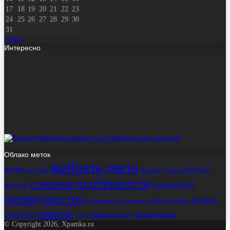
17
18
19
20
21
22
23
24
25
26
27
28
29
30
31
« Июл
Интересно
Облако меток
выбрать
диета
виды
методы
вкусный
игровой
лучшие
особенности
основные
правильно
модные
преимущества
рецепт
работы
ремонт
применение
путешествие
советы
секреты
эффективные
эффективный
стиль
© Copyright 2026, Xpamka.ru