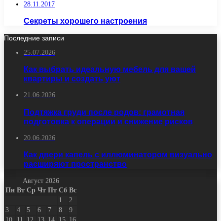
28.11.2017
Секреты хорошего настроения
Последние записи
25.07.2026
Как выбрать идеальную мебель для вашей
квартиры и создать уют
21.06.2026
Подтяжка груди после родов: грамотная
подготовка к операции и снижение рисков
20.06.2026
Как двери капель с иллюминатором визуально
расширяют пространство
Август 2026
Пн
Вт
Ср
Чт
Пт
Сб
Вс
1
2
3
4
5
6
7
8
9
10
11
12
13
14
15
16