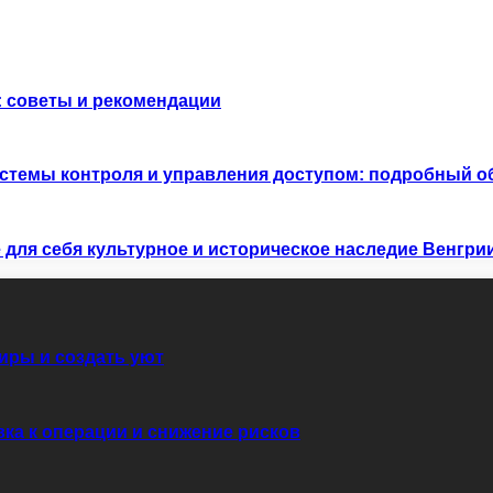
й: советы и рекомендации
стемы контроля и управления доступом: подробный о
для себя культурное и историческое наследие Венгри
иры и создать уют
вка к операции и снижение рисков