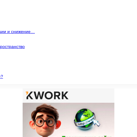
ации и снижение…
ространство
е?