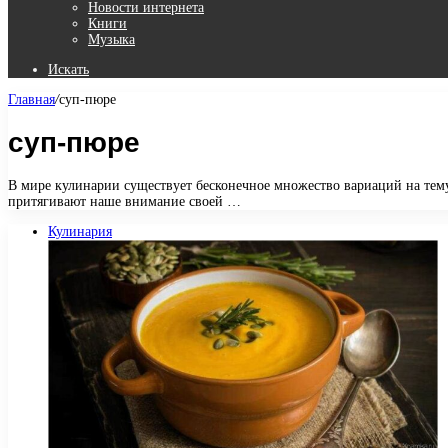
Новости интернета
Книги
Музыка
Искать
Главная
/
суп-пюре
суп-пюре
В мире кулинарии существует бесконечное множество вариаций на тему
притягивают наше внимание своей …
Кулинария