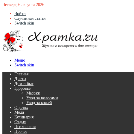
Четверг, 6 августа 2026
Войти
Случайная статья
Switch skin
Меню
Switch skin
Главная
Диеты
Дом и быт
Здоровье
Массаж
Уход за волосами
Уход за кожей
О детях
Мода
Кулинария
Отдых
Психология
Прочее