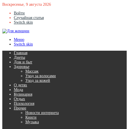
Воскресенье, 9 августа 2026
Войти
Случайная статья
Switch skin
Меню
Switch skin
Главная
Диеты
Дом и быт
Здоровье
Массаж
Уход за волосами
Уход за кожей
О детях
Мода
Кулинария
Отдых
Психология
Прочее
Новости интернета
Книги
Музыка