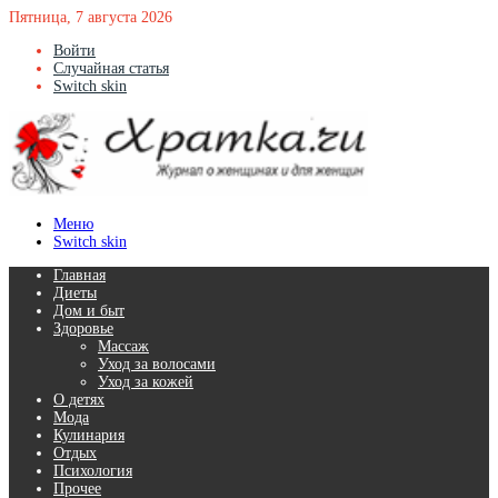
Пятница, 7 августа 2026
Войти
Случайная статья
Switch skin
Меню
Switch skin
Главная
Диеты
Дом и быт
Здоровье
Массаж
Уход за волосами
Уход за кожей
О детях
Мода
Кулинария
Отдых
Психология
Прочее