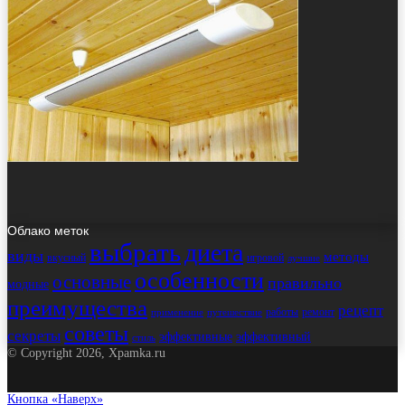
Облако меток
выбрать
диета
виды
методы
вкусный
игровой
лучшие
особенности
основные
правильно
модные
преимущества
рецепт
работы
ремонт
применение
путешествие
советы
секреты
эффективные
эффективный
стиль
© Copyright 2026, Xpamka.ru
Кнопка «Наверх»