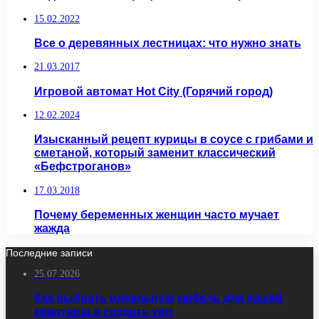
15.02.2022
Все о деревянных лестницах: что нужно знать
21.03.2017
Игровой автомат Hot City (Горячий город)
12.02.2024
Изысканный рецепт курицы в соусе с грибами и
сметаной, который заменит классический
«Бефстроганов»
17.03.2018
Почему беременных женщин часто мучает
жажда
Последние записи
25.07.2026
Как выбрать идеальную мебель для вашей
квартиры и создать уют