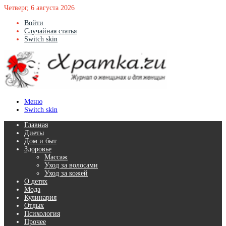
Четверг, 6 августа 2026
Войти
Случайная статья
Switch skin
Меню
Switch skin
Главная
Диеты
Дом и быт
Здоровье
Массаж
Уход за волосами
Уход за кожей
О детях
Мода
Кулинария
Отдых
Психология
Прочее