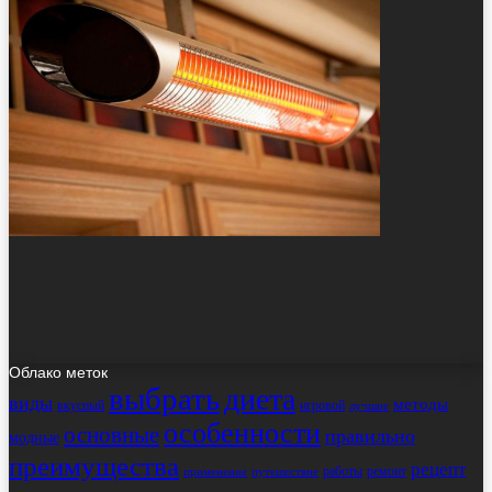
Облако меток
выбрать
диета
виды
методы
вкусный
игровой
лучшие
особенности
основные
правильно
модные
преимущества
рецепт
работы
ремонт
применение
путешествие