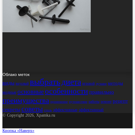
Облако меток
выбрать
диета
виды
методы
вкусный
игровой
лучшие
особенности
основные
правильно
модные
преимущества
рецепт
работы
ремонт
применение
путешествие
советы
секреты
эффективные
эффективный
стиль
© Copyright 2026, Xpamka.ru
Кнопка «Наверх»