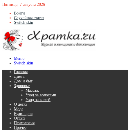
Пятница, 7 августа 2026
Войти
Случайная статья
Switch skin
Меню
Switch skin
Главная
Диеты
Дом и быт
Здоровье
Массаж
Уход за волосами
Уход за кожей
О детях
Мода
Кулинария
Отдых
Психология
Прочее