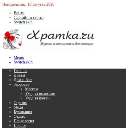
Понедельник, 10 августа 2026
Войти
Случайная статья
Switch skin
Меню
Switch skin
Главная
Диеты
Дом и быт
Здоровье
Массаж
Уход за волосами
Уход за кожей
О детях
Мода
Кулинария
Отдых
Психология
Прочее