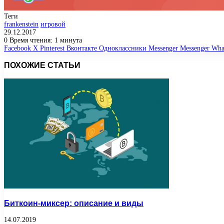
Теги
frankenstein
игровой
29.12.2017
0
Время чтения: 1 минута
Facebook
X
Pinterest
Вконтакте
Одноклассники
Messenger
Messenger
Wha
ПОХОЖИЕ СТАТЬИ
Биткоин-миксер: описание и виды
14.07.2019