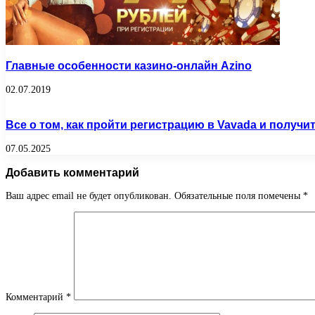
Главные особенности казино-онлайн Azino
02.07.2019
Все о том, как пройти регистрацию в Vavada и получ
07.05.2025
Добавить комментарий
Ваш адрес email не будет опубликован.
Обязательные поля помечены
*
Комментарий
*