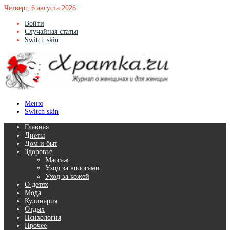
Четверг, 6 августа 2026
Войти
Случайная статья
Switch skin
Меню
Switch skin
Главная
Диеты
Дом и быт
Здоровье
Массаж
Уход за волосами
Уход за кожей
О детях
Мода
Кулинария
Отдых
Психология
Прочее