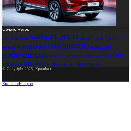
Облако меток
выбрать
диета
виды
методы
вкусный
игровой
лучшие
особенности
основные
правильно
модные
преимущества
рецепт
работы
ремонт
применение
путешествие
советы
секреты
эффективные
эффективный
стиль
© Copyright 2026, Xpamka.ru
Кнопка «Наверх»