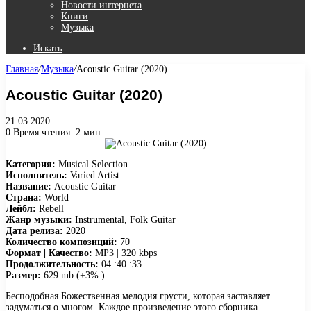
Новости интернета
Книги
Музыка
Искать
Главная
/
Музыка
/
Acoustic Guitar (2020)
Acoustic Guitar (2020)
21.03.2020
0
Время чтения: 2 мин.
Категория:
Musical Selection
Исполнитель:
Varied Artist
Название:
Acoustic Guitar
Страна:
World
Лейбл:
Rebell
Жанр музыки:
Instrumental, Folk Guitar
Дата релиза:
2020
Количество композиций:
70
Формат | Качество:
MP3 | 320 kbps
Продолжительность:
04 :40 :33
Размер:
629 mb (+3% )
Бесподобная Божественная мелодия грусти, которая заставляет
задуматься о многом. Каждое произведение этого сборника