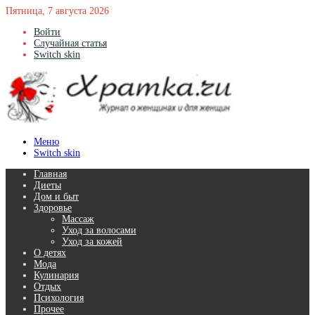
Пятница, 7 августа 2026
Войти
Случайная статья
Switch skin
Меню
Switch skin
Главная
Диеты
Дом и быт
Здоровье
Массаж
Уход за волосами
Уход за кожей
О детях
Мода
Кулинария
Отдых
Психология
Прочее