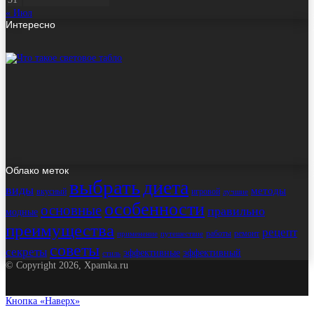
« Июл
Интересно
Облако меток
выбрать
диета
виды
методы
вкусный
игровой
лучшие
особенности
основные
правильно
модные
преимущества
рецепт
работы
ремонт
применение
путешествие
советы
секреты
эффективные
эффективный
стиль
© Copyright 2026, Xpamka.ru
Кнопка «Наверх»