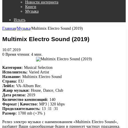
Новости интернета
Книги
Музыка
Искать
Главная
/
Музыка
/
Multimix Electro Sound (2019)
Multimix Electro Sound (2019)
10.07.2019
0
Время чтения: 4 мин.
Категория:
Musical Selection
Исполнитель:
Varied Artist
Название:
Multimix Electro Sound
Страна:
EU
Лейбл:
VA-Album Rec.
Жанр музыки:
House, Dance, Club
Дата релиза:
2019
Количество композиций:
140
Формат | Качество:
MP3 | 320 kbps
Продолжительность:
13 :11 :31
Размер:
1700 mb (+3% )
Релиз электро музыки с наименованием «Multimix Electro Sound»,
разбавит Ваши однообразные будни и принесет частицу праздника.