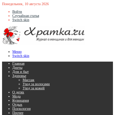
Понедельник, 10 августа 2026
Войти
Случайная статья
Switch skin
Меню
Switch skin
Главная
Диеты
Дом и быт
Здоровье
Массаж
Уход за волосами
Уход за кожей
О детях
Мода
Кулинария
Отдых
Психология
Прочее