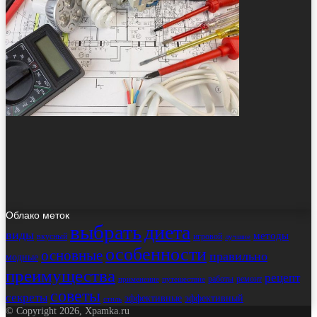
Облако меток
выбрать
диета
виды
методы
вкусный
игровой
лучшие
особенности
основные
правильно
модные
преимущества
рецепт
работы
ремонт
применение
путешествие
советы
секреты
эффективные
эффективный
стиль
© Copyright 2026, Xpamka.ru