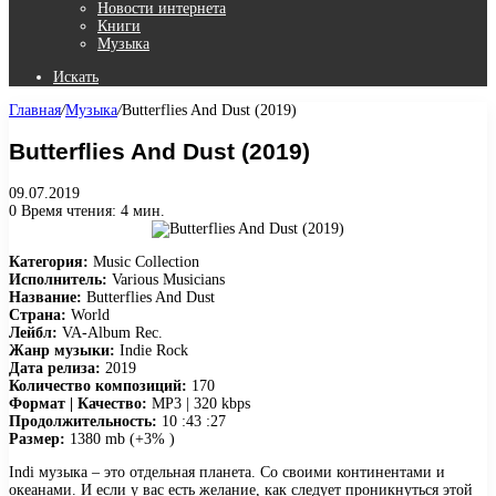
Новости интернета
Книги
Музыка
Искать
Главная
/
Музыка
/
Butterflies And Dust (2019)
Butterflies And Dust (2019)
09.07.2019
0
Время чтения: 4 мин.
Категория:
Music Collection
Исполнитель:
Various Musicians
Название:
Butterflies And Dust
Страна:
World
Лейбл:
VA-Album Rec.
Жанр музыки:
Indie Rock
Дата релиза:
2019
Количество композиций:
170
Формат | Качество:
MP3 | 320 kbps
Продолжительность:
10 :43 :27
Размер:
1380 mb (+3% )
Indi музыка – это отдельная планета. Со своими континентами и
океанами. И если у вас есть желание, как следует проникнуться этой