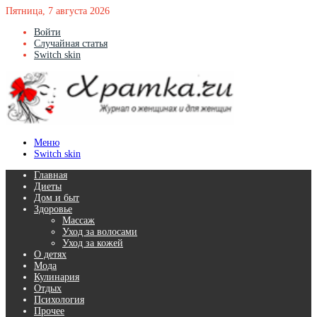
Пятница, 7 августа 2026
Войти
Случайная статья
Switch skin
Меню
Switch skin
Главная
Диеты
Дом и быт
Здоровье
Массаж
Уход за волосами
Уход за кожей
О детях
Мода
Кулинария
Отдых
Психология
Прочее