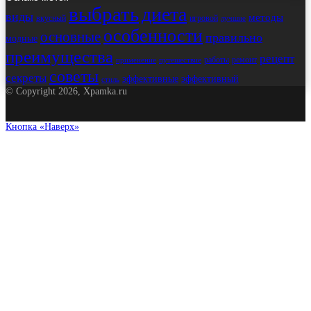
выбрать
диета
виды
методы
вкусный
игровой
лучшие
особенности
основные
правильно
модные
преимущества
рецепт
работы
ремонт
применение
путешествие
советы
секреты
эффективные
эффективный
стиль
© Copyright 2026, Xpamka.ru
Кнопка «Наверх»