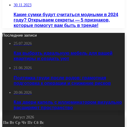
30.11.2023
Какие сумки будут считаться модными в 2024
году? Открываем секреты — 5 признаков,
которые помогут вам быть в тренде!
Последние записи
25.07.2026
Как выбрать идеальную мебель для вашей
квартиры и создать уют
21.06.2026
Подтяжка груди после родов: грамотная
подготовка к операции и снижение рисков
20.06.2026
Как двери капель с иллюминатором визуально
расширяют пространство
Август 2026
Пн
Вт
Ср
Чт
Пт
Сб
Вс