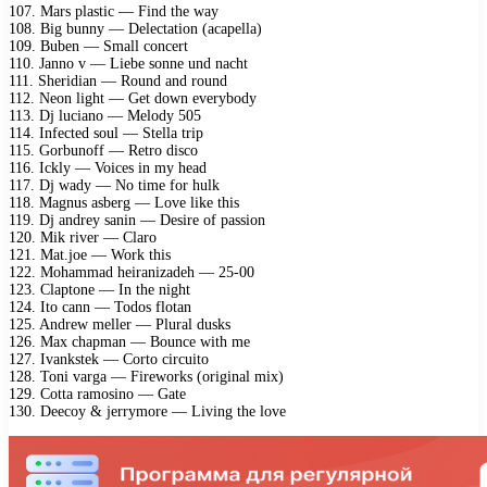
107. Mars plastic — Find the way
108. Big bunny — Delectation (acapella)
109. Buben — Small concert
110. Janno v — Liebe sonne und nacht
111. Sheridian — Round and round
112. Neon light — Get down everybody
113. Dj luciano — Melody 505
114. Infected soul — Stella trip
115. Gorbunoff — Retro disco
116. Ickly — Voices in my head
117. Dj wady — No time for hulk
118. Magnus asberg — Love like this
119. Dj andrey sanin — Desire of passion
120. Mik river — Claro
121. Mat.joe — Work this
122. Mohammad heiranizadeh — 25-00
123. Claptone — In the night
124. Ito cann — Todos flotan
125. Andrew meller — Plural dusks
126. Max chapman — Bounce with me
127. Ivankstek — Corto circuito
128. Toni varga — Fireworks (original mix)
129. Cotta ramosino — Gate
130. Deecoy & jerrymore — Living the love