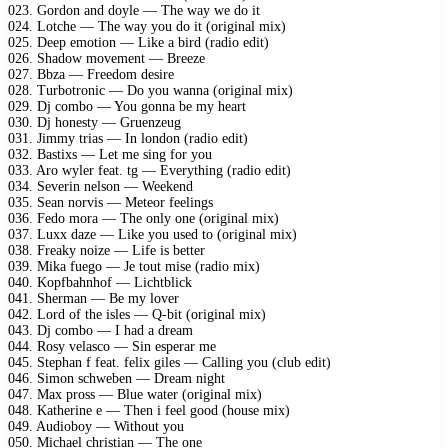
023. Gordon and doyle — The way we do it
024. Lotche — The way you do it (original mix)
025. Deep emotion — Like a bird (radio edit)
026. Shadow movement — Breeze
027. Bbza — Freedom desire
028. Turbotronic — Do you wanna (original mix)
029. Dj combo — You gonna be my heart
030. Dj honesty — Gruenzeug
031. Jimmy trias — In london (radio edit)
032. Bastixs — Let me sing for you
033. Aro wyler feat. tg — Everything (radio edit)
034. Severin nelson — Weekend
035. Sean norvis — Meteor feelings
036. Fedo mora — The only one (original mix)
037. Luxx daze — Like you used to (original mix)
038. Freaky noize — Life is better
039. Mika fuego — Je tout mise (radio mix)
040. Kopfbahnhof — Lichtblick
041. Sherman — Be my lover
042. Lord of the isles — Q-bit (original mix)
043. Dj combo — I had a dream
044. Rosy velasco — Sin esperar me
045. Stephan f feat. felix giles — Calling you (club edit)
046. Simon schweben — Dream night
047. Max pross — Blue water (original mix)
048. Katherine e — Then i feel good (house mix)
049. Audioboy — Without you
050. Michael christian — The one