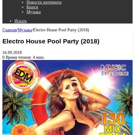
Новости интернета
Книги
Музыка
Искать
Главная
/
Музыка
/
Electro House Pool Party (2018)
Electro House Pool Party (2018)
16.09.2018
0
Время чтения: 4 мин.