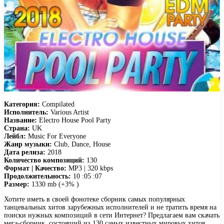
Категория:
Compilated
Исполнитель:
Various Artist
Название:
Electro House Pool Party
Страна:
UK
Лейбл:
Music For Everyone
Жанр музыки:
Club, Dance, House
Дата релиза:
2018
Количество композиций:
130
Формат | Качество:
MP3 | 320 kbps
Продолжительность:
10 :05 :07
Размер:
1330 mb (+3% )
Хотите иметь в своей фонотеке сборник самых популярных
танцевальных хитов зарубежных исполнителей и не тратить время на
поиски нужных композиций в сети Интернет? Предлагаем вам скачать
мега-сборник, состоящий из 130 самых известных мировых хитов,