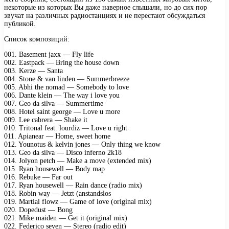
некоторые из которых Вы даже наверное слышали, но до сих пор
звучат на различных радиостанциях и не перестают обсуждаться
публикой.
Список композиций:
001. Basement jaxx — Fly life
002. Eastpack — Bring the house down
003. Kerze — Santa
004. Stone & van linden — Summerbreeze
005. Abhi the nomad — Somebody to love
006. Dante klein — The way i love you
007. Geo da silva — Summertime
008. Hotel saint george — Love u more
009. Lee cabrera — Shake it
010. Tritonal feat. lourdiz — Love u right
011. Apianear — Home, sweet home
012. Younotus & kelvin jones — Only thing we know
013. Geo da silva — Disco inferno 2k18
014. Jolyon petch — Make a move (extended mix)
015. Ryan housewell — Body map
016. Rebuke — Far out
017. Ryan housewell — Rain dance (radio mix)
018. Robin way — Jetzt (anstandslos
019. Martial flowz — Game of love (original mix)
020. Dopedust — Bong
021. Mike maiden — Get it (original mix)
022. Federico seven — Stereo (radio edit)