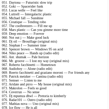
051. Daytona — Futuristic slow trip
052. Goki — Spacerider funk
053. Lucas welle — Feel like
054. Luttrell — Intergalactic plastic
055. Michael fall — Sunshine
056. Creatique — Tending robo
057. The coolbreezers — Fill me up
058. Mars plastic — Can you gimme more time
059. Deep emotion — Forever
060. Not out j — Make good luck
061. Dj oil — Brouillage (original mix)
062. Stephan f — Summer time
063. Spencer brown — Windows 95 on acid
064. Niko peace — Hands up (radio edit)
065. Ant. shumak — Pale horizon
066. Mr. groove — I lost my way (original mix)
067. Roberto facchinetti — Hometown
068. Audioboy — Alone (radio edit)
069. Roerto facchinetti and graziano moroni — For friends any
070. Patrick metzker — Cantina (radio edit)
071. Semser — Listen to me
072. Artdate and pirro — My house (original mix)
073. Makrolon — Feels so good
074. Coverrun — No sense
075. Dj mpumza dhwl — Pretoria to kimberly
076. Radar101 — Outro (radio edit)
077. Mathias nova — Uno (original mix)
078. Ice flow — He is all