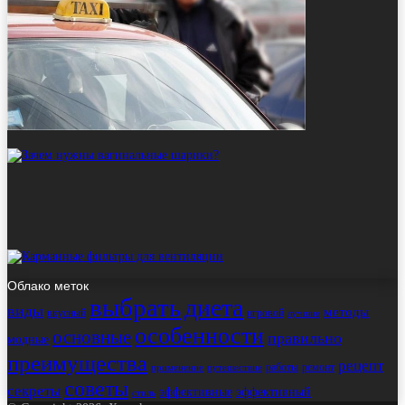
Облако меток
выбрать
диета
виды
методы
вкусный
игровой
лучшие
особенности
основные
правильно
модные
преимущества
рецепт
работы
ремонт
применение
путешествие
советы
секреты
эффективные
эффективный
стиль