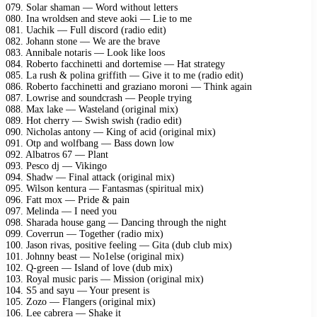
079. Solar shaman — Word without letters
080. Ina wroldsen and steve aoki — Lie to me
081. Uachik — Full discord (radio edit)
082. Johann stone — We are the brave
083. Annibale notaris — Look like loos
084. Roberto facchinetti and dortemise — Hat strategy
085. La rush & polina griffith — Give it to me (radio edit)
086. Roberto facchinetti and graziano moroni — Think again
087. Lowrise and soundcrash — People trying
088. Max lake — Wasteland (original mix)
089. Hot cherry — Swish swish (radio edit)
090. Nicholas antony — King of acid (original mix)
091. Otp and wolfbang — Bass down low
092. Albatros 67 — Plant
093. Pesco dj — Vikingo
094. Shadw — Final attack (original mix)
095. Wilson kentura — Fantasmas (spiritual mix)
096. Fatt mox — Pride & pain
097. Melinda — I need you
098. Sharada house gang — Dancing through the night
099. Coverrun — Together (radio mix)
100. Jason rivas, positive feeling — Gita (dub club mix)
101. Johnny beast — No1else (original mix)
102. Q-green — Island of love (dub mix)
103. Royal music paris — Mission (original mix)
104. S5 and sayu — Your present is
105. Zozo — Flangers (original mix)
106. Lee cabrera — Shake it