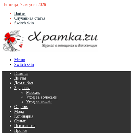
Пятница, 7 августа 2026
Войти
Случайная статья
Switch skin
Меню
Switch skin
Главная
Диеты
Дом и быт
Здоровье
Массаж
Уход за волосами
Уход за кожей
О детях
Мода
Кулинария
Отдых
Психология
Прочее