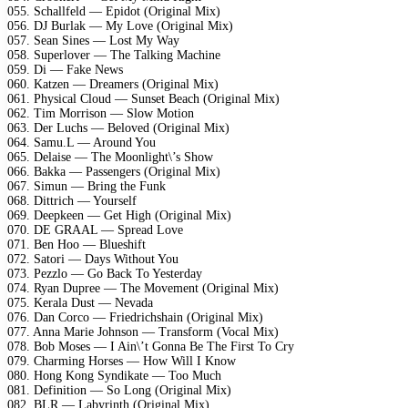
055. Schallfeld — Epidot (Original Mix)
056. DJ Burlak — My Love (Original Mix)
057. Sean Sines — Lost My Way
058. Superlover — The Talking Machine
059. Di — Fake News
060. Katzen — Dreamers (Original Mix)
061. Physical Cloud — Sunset Beach (Original Mix)
062. Tim Morrison — Slow Motion
063. Der Luchs — Beloved (Original Mix)
064. Samu.L — Around You
065. Delaise — The Moonlight\’s Show
066. Bakka — Passengers (Original Mix)
067. Simun — Bring the Funk
068. Dittrich — Yourself
069. Deepkeen — Get High (Original Mix)
070. DE GRAAL — Spread Love
071. Ben Hoo — Blueshift
072. Satori — Days Without You
073. Pezzlo — Go Back To Yesterday
074. Ryan Dupree — The Movement (Original Mix)
075. Kerala Dust — Nevada
076. Dan Corco — Friedrichshain (Original Mix)
077. Anna Marie Johnson — Transform (Vocal Mix)
078. Bob Moses — I Ain\’t Gonna Be The First To Cry
079. Charming Horses — How Will I Know
080. Hong Kong Syndikate — Too Much
081. Definition — So Long (Original Mix)
082. BLR — Labyrinth (Original Mix)