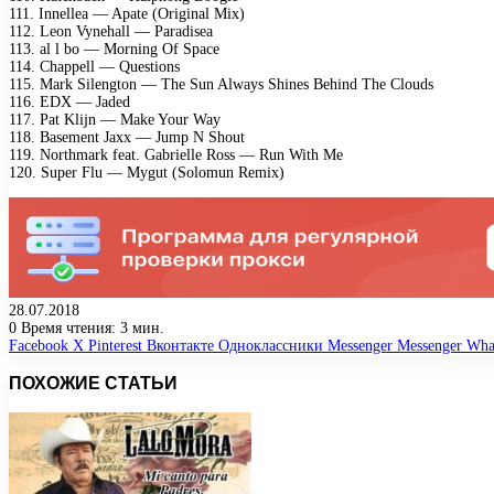
111. Innellea — Apate (Original Mix)
112. Leon Vynehall — Paradisea
113. al l bo — Morning Of Space
114. Chappell — Questions
115. Mark Silengton — The Sun Always Shines Behind The Clouds
116. EDX — Jaded
117. Pat Klijn — Make Your Way
118. Basement Jaxx — Jump N Shout
119. Northmark feat. Gabrielle Ross — Run With Me
120. Super Flu — Mygut (Solomun Remix)
28.07.2018
0
Время чтения: 3 мин.
Facebook
X
Pinterest
Вконтакте
Одноклассники
Messenger
Messenger
Wha
ПОХОЖИЕ СТАТЬИ