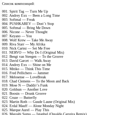
Список композиций:
001. Spirit Tag — Turn Me Up
002. Andrey Exx — Been a Long Time
003. Softmal — Freak
004. PUSHKAREV — Don\’t Stop
005. Softmal — Bring Me Down
006. Nicone — Never Thought
007. Keyano — You
008. Wolf Krew — Take Me Away
009. Riva Starr — My Afrika
010. Nick Cartez — Set Me Free
011. NERVO — Why Do I (Original Mix)
012. Bengt van Steegen — To the Groove
013. David Garcet — Walk Away
014. Andrey Exx — Shine on Me
015. Mitiko — Think This Time
016. Fred Pellichero — Jammer
017. Melosense — LoveBreak
018. Chad Clemens — To the Moon and Back
019. Mose N — Daddy\’s Funk
020. Goldsun — Another Love
021. Boosin — Drunk Groove
022. Cruze — Butterfly
023. Martin Roth — Guude Laune (Original Mix)
024. Erdal Mauff — Alone Monday Night
025. Marque Aurel — Play This
026. Maroshi Sumo — Istanbul (Osvaldo Carreira Remix)