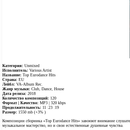
Категория:
Unmixed
Исполнитель:
Various Artist
Название:
Top Eurodance Hits
Страна:
EU
Лейбл:
VA-Album Rec.
Жанр музыки:
Club, Dance, House
Дата релиза:
2018
Количество композиций:
120
Формат | Качество:
MP3 | 320 kbps
Продолжительность:
11 :23 :19
Размер:
1550 mb (+3% )
Композиции сборника «Top Eurodance Hits» завоюют внимание слушате
музыкальное мастерство, но и свои естественные душевные чувства.