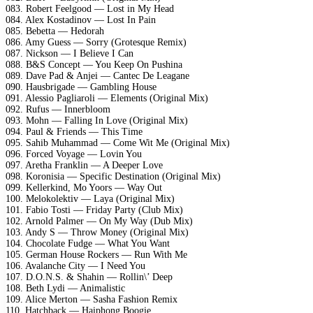
083. Robert Feelgood — Lost in My Head
084. Alex Kostadinov — Lost In Pain
085. Bebetta — Hedorah
086. Amy Guess — Sorry (Grotesque Remix)
087. Nickson — I Believe I Can
088. B&S Concept — You Keep On Pushina
089. Dave Pad & Anjei — Cantec De Leagane
090. Hausbrigade — Gambling House
091. Alessio Pagliaroli — Elements (Original Mix)
092. Rufus — Innerbloom
093. Mohn — Falling In Love (Original Mix)
094. Paul & Friends — This Time
095. Sahib Muhammad — Come Wit Me (Original Mix)
096. Forced Voyage — Lovin You
097. Aretha Franklin — A Deeper Love
098. Koronisia — Specific Destination (Original Mix)
099. Kellerkind, Mo Yoors — Way Out
100. Melokolektiv — Laya (Original Mix)
101. Fabio Tosti — Friday Party (Club Mix)
102. Arnold Palmer — On My Way (Dub Mix)
103. Andy S — Throw Money (Original Mix)
104. Chocolate Fudge — What You Want
105. German House Rockers — Run With Me
106. Avalanche City — I Need You
107. D.O.N.S. & Shahin — Rollin\’ Deep
108. Beth Lydi — Animalistic
109. Alice Merton — Sasha Fashion Remix
110. Hatchback — Haiphong Boogie