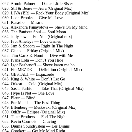
027. Arnold Palmer — Dance Little Sister
028. Stil & Bense — Aura (Original Mix)
029. LIVA (BR) — Rock Your Body (Original Mix)
030. Leon Brooks — Give Me Love
031. Karasho — Mirarte
032. Alexandra Panayotova — She\’s On My Mind
033. The Banister Soul — Soul Moon
034. Jolly Jow — For You (Original mix)
035. Fibi Ameleya — Love Games
036. Jam & Spoom — Right In The Night
037. Ciano — Friday (Original Mix)
038. Tim Gartz & Nomi — Dive with Me
039. Ivana Lola — Don\’t You Hide
040. Igor Bazhenoff — Sheve karen me ho
041. Flo MRZDK — Definition (Original Mix)
042. GESTALT — Esquizoide
043. King & White — Don\’t Let Go
044. Orkeat — Cold (Original Mix)
045. Sasha Fashion — Take That (Original Mix)
046. Hype Is Not — One Love
047. Fleur — Blind
048. Pur Mudd — The Best Thing
049. Elfenberg — Meskwaki (Original Mix)
050. Oth3r — Eclipse (Original Mix)
051. Tune Brothers — Feel The Night
052. Kevin Courtois — Craving
053. Djuma Soundsystem — Les Djinns
054. Crookert — Get My Mind Right