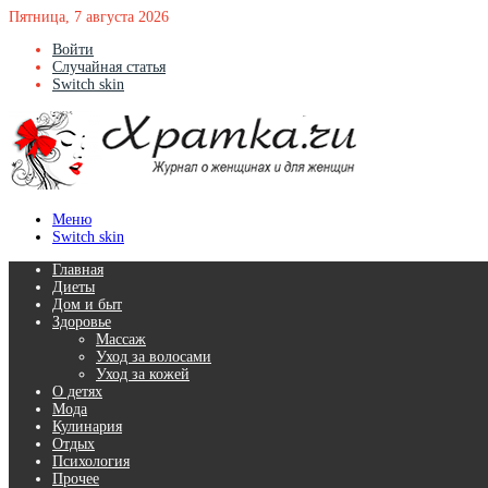
Пятница, 7 августа 2026
Войти
Случайная статья
Switch skin
Меню
Switch skin
Главная
Диеты
Дом и быт
Здоровье
Массаж
Уход за волосами
Уход за кожей
О детях
Мода
Кулинария
Отдых
Психология
Прочее