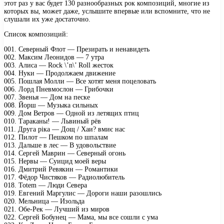
этот раз у вас будет 130 разнообразных рок композиций, многие из
которых вы, может даже, услышите впервые или вспомните, что не
слушали их уже достаточно.
Список композиций:
001. Северный Флот — Презирать и ненавидеть
002. Максим Леонидов — 7 утра
003. Алиса — Rock \’n\’ Roll жесток
004. Нуки — Продолжаем движение
005. Пошлая Молли — Все хотят меня поцеловать
006. Лорд Пневмослон — Грибочки
007. Звенья — Дом на песке
008. Йорш — Музыка сильных
009. Дом Ветров — Одной из летящих птиц
010. Тараканы! — Львиный рёв
011. Друга ріка — Дощ / Хаи? вмиє нас
012. Пилот — Пешком по шпалам
013. Дальше в лес — В удовольствие
014. Сергей Маврин — Северный огонь
015. Нервы — Суицид моей веры
016. Дмитрий Ревякин — Романтики
017. Фёдор Чистяков — Радиолюбитель
018. Totem — Люди Севера
019. Евгений Маргулис — Дороги наши разошлись
020. Мельница — Изольда
021. Обе-Рек — Лучший из миров
022. Сергей Бобунец — Мама, мы все сошли с ума