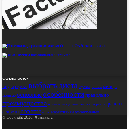
Облако меток
выбрать
диета
виды
методы
вкусный
игровой
лучшие
особенности
основные
правильно
модные
преимущества
рецепт
работы
ремонт
применение
путешествие
советы
секреты
эффективные
эффективный
стиль
© Copyright 2026, Xpamka.ru