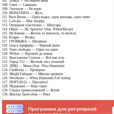
107. Алиса — На пороге неба
108. Смех — Санкции
109. Элизиум — Не верю
110. MONOЛИЗА — Жуть
111. Вася Васин — Одна водка, один вискарь, одно пиво
112. LaScala — Шаг вперёд
113. Операция пластилин — Шизгара
114. Ойра! — Эй, братуха! (feat. Юлия Коган)
115. Mr.Бэниш — Жизнь то выпукла, то впукла
116. Kruger — Волки
117. ГРОМЫКА — Шаляпин
118. Ольга Арефьева — Чёрный воин
119. Тени свободы — Один на один
120. 901km — Идущий до конца
121. Константин Ступин — Всё как есть
122. Город 312 — Желтый лист осенний
123. ДМЦ — Мама (feat. Лёха Никонов)
124. CheRocky — Пройдено
125. ЯйцЫ Fаберже — Мягкие кровати
126. Deviltears — When Diamonds Fall Asleep
127. ПОРТ(812) — Проснись!
128. Мураками — Наш страх
129. Страна прикосновений — Котей
130. Виктор Троегубов — Река