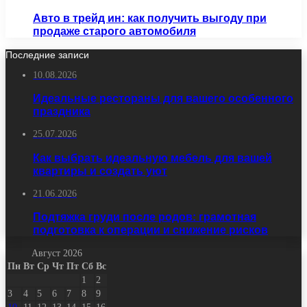
Авто в трейд ин: как получить выгоду при
продаже старого автомобиля
Последние записи
10.08.2026
Идеальные рестораны для вашего особенного
праздника
25.07.2026
Как выбрать идеальную мебель для вашей
квартиры и создать уют
21.06.2026
Подтяжка груди после родов: грамотная
подготовка к операции и снижение рисков
Август 2026
Пн
Вт
Ср
Чт
Пт
Сб
Вс
1
2
3
4
5
6
7
8
9