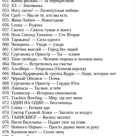
051. Конец фильма — За перекрестком
052. ХЗ — Земляника
053. Ногу свело! — Лилипутская любовь
054. Сруб — Мы не те, кто мы есть
055. Женя Любич — Новогодняя
056. Louna — Родина
057. Сколот — Сквозь туман и вьюгу
058. Ноль Секунд Тишины — Сто Вторая
059. Тараканы! — Сила одного
060. Чичерина — Уходя — уходи
061. Счётчик мыслей — Город без людей
062. Сурганова и Оркестр — Ты — пламя
063. Тени свободы — Человек-тюрьма и человек-вина
064. Пилот — Встретились на счастье
065. АлоэВера — Георгины (Осенняя версия)
066. Маша Кудрявцева & группа Кудри — Люди, которых нет
067. Чёрный Обелиск — Осень
068. Сурганова и Оркестр — Сердце Юла
069. Лампасы — Ты мне, я тебе
070. Телевизор — Истерика свиноматок
071. Tracktor Bowling — Мир, где нет меня
072. ОДИН НА ОДИН — Бессонница
073. Louna — Больше ада
074. Сектор Газовой Атаки — Заплати за воздух
075. ТАйМСКВЕР — Космос молчит
076. Настя Васильева — Падает снег на пляж
077. Немного Нервно — Просто держи меня за руку
078. Калинов мост — Сезон овец