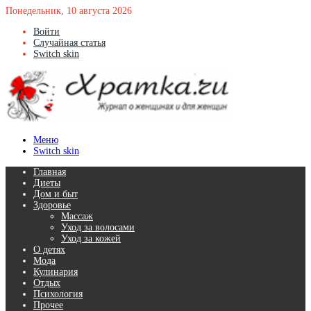
Понедельник, 10 августа 2026
Войти
Случайная статья
Switch skin
Меню
Switch skin
Главная
Диеты
Дом и быт
Здоровье
Массаж
Уход за волосами
Уход за кожей
О детях
Мода
Кулинария
Отдых
Психология
Прочее