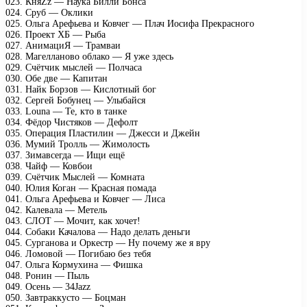
023. КняZz — Наука Билли Бонса
024. Сруб — Оклики
025. Ольга Арефьева и Ковчег — Плач Иосифа Прекрасного
026. Проект ХБ — Рыба
027. АнимациЯ — Трамваи
028. Магелланово облако — Я уже здесь
029. Счётчик мыслей — Полчаса
030. Обе две — Капитан
031. Найк Борзов — Кислотный бог
032. Сергей Бобунец — Улыбайся
033. Louna — Те, кто в танке
034. Фёдор Чистяков — Дефолт
035. Операция Пластилин — Джесси и Джейн
036. Мумий Тролль — Жимолость
037. Зимавсегда — Ищи ещё
038. Чайф — Ковбои
039. Счётчик Мыслей — Комната
040. Юлия Коган — Красная помада
041. Ольга Арефьева и Ковчег — Лиса
042. Калевала — Метель
043. СЛОТ — Мочит, как хочет!
044. Собаки Качалова — Надо делать деньги
045. Сурганова и Оркестр — Ну почему же я вру
046. Ломовой — Погибаю без тебя
047. Ольга Кормухина — Фишка
048. Ронин — Пыль
049. Осень — 34Jazz
050. Завтраккусто — Боцман