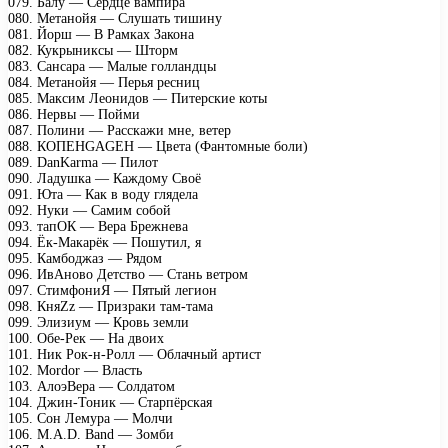
079. Балу — Сердце вампира
080. Метанойя — Слушать тишину
081. Йорш — В Рамках Закона
082. Кукрыниксы — Шторм
083. Сансара — Малые голландцы
084. Метанойя — Перья ресниц
085. Максим Леонидов — Питерские коты
086. Нервы — Пойми
087. Полини — Расскажи мне, ветер
088. КОПЕНGАGЕН — Цвета (Фантомные боли)
089. DanKarma — Пилот
090. Ладушка — Каждому Своё
091. Юта — Как в воду глядела
092. Нуки — Самим собой
093. тапОК — Вера Брежнева
094. Ёк-Макарёк — Пошутил, я
095. Камбоджаз — Рядом
096. ИвАново Детство — Стань ветром
097. СтимфониЯ — Пятый легион
098. КняZz — Призраки там-тама
099. Элизиум — Кровь земли
100. Обе-Рек — На двоих
101. Ник Рок-н-Ролл — Облачный артист
102. Mordor — Власть
103. АлоэВера — Солдатом
104. Джин-Тоник — Старпёрская
105. Сон Лемура — Молчи
106. M.A.D. Band — Зомби