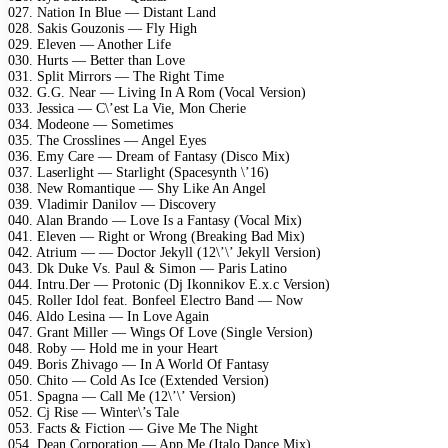
027. Nation In Blue — Distant Land
028. Sakis Gouzonis — Fly High
029. Eleven — Another Life
030. Hurts — Better than Love
031. Split Mirrors — The Right Time
032. G.G. Near — Living In A Rom (Vocal Version)
033. Jessica — C\’est La Vie, Mon Cherie
034. Modeone — Sometimes
035. The Crosslines — Angel Eyes
036. Emy Care — Dream of Fantasy (Disco Mix)
037. Laserlight — Starlight (Spacesynth \’16)
038. New Romantique — Shy Like An Angel
039. Vladimir Danilov — Discovery
040. Alan Brando — Love Is a Fantasy (Vocal Mix)
041. Eleven — Right or Wrong (Breaking Bad Mix)
042. Atrium — — Doctor Jekyll (12\’\’ Jekyll Version)
043. Dk Duke Vs. Paul & Simon — Paris Latino
044. Intru.Der — Protonic (Dj Ikonnikov E.x.c Version)
045. Roller Idol feat. Bonfeel Electro Band — Now
046. Aldo Lesina — In Love Again
047. Grant Miller — Wings Of Love (Single Version)
048. Roby — Hold me in your Heart
049. Boris Zhivago — In A World Of Fantasy
050. Chito — Cold As Ice (Extended Version)
051. Spagna — Call Me (12\’\’ Version)
052. Cj Rise — Winter\’s Tale
053. Facts & Fiction — Give Me The Night
054. Dean Corporation — App Me (Italo Dance Mix)