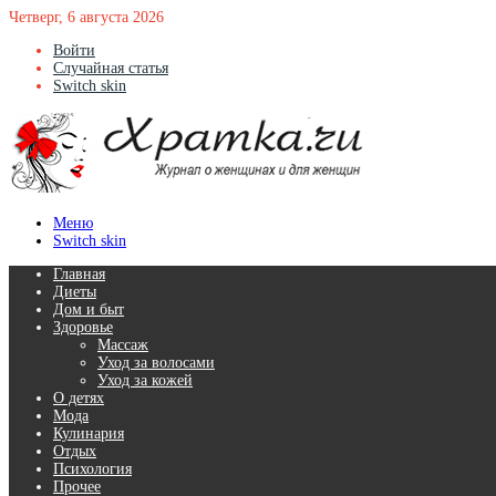
Четверг, 6 августа 2026
Войти
Случайная статья
Switch skin
Меню
Switch skin
Главная
Диеты
Дом и быт
Здоровье
Массаж
Уход за волосами
Уход за кожей
О детях
Мода
Кулинария
Отдых
Психология
Прочее