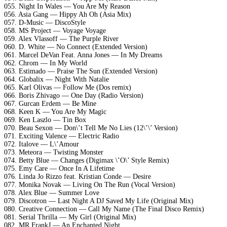
055. Night In Wales — You Are My Reason
056. Asia Gang — Hippy Ah Oh (Asia Mix)
057. D-Music — DiscoStyle
058. MS Project — Voyage Voyage
059. Alex Vlassoff — The Purple River
060. D. White — No Connect (Extended Version)
061. Marcel DeVan Feat. Anna Jones — In My Dreams
062. Chrom — In My World
063. Estimado — Praise The Sun (Extended Version)
064. Globalix — Night With Natalie
065. Karl Olivas — Follow Me (Dos remix)
066. Boris Zhivago — One Day (Radio Version)
067. Gurcan Erdem — Be Mine
068. Keen K — You Are My Magic
069. Ken Laszlo — Tin Box
070. Beau Sexon — Don\’t Tell Me No Lies (12\’\’ Version)
071. Exciting Valence — Electric Radio
072. Italove — L\’Amour
073. Meteora — Twisting Monster
074. Betty Blue — Changes (Digimax \’O\’ Style Remix)
075. Emy Care — Once In A Lifetime
076. Linda Jo Rizzo feat. Kristian Conde — Desire
077. Monika Novak — Living On The Run (Vocal Version)
078. Alex Blue — Summer Love
079. Discotron — Last Night A DJ Saved My Life (Original Mix)
080. Creative Connection — Call My Name (The Final Disco Remix)
081. Serial Thrilla — My Girl (Original Mix)
082. MR.FrankJ — An Enchanted Night