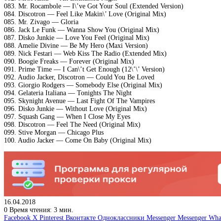
083. Mr. Rocambole — I\’ve Got Your Soul (Extended Version)
084. Discotron — Feel Like Makin\’ Love (Original Mix)
085. Mr. Zivago — Gloria
086. Jack Le Funk — Wanna Show You (Original Mix)
087. Disko Junkie — Love You Feel (Original Mix)
088. Amelie Divine — Be My Hero (Maxi Version)
089. Nick Festari — Web Kiss The Radio (Extended Mix)
090. Boogie Freaks — Forever (Original Mix)
091. Prime Time — I Can\’t Get Enough (12\’\’ Version)
092. Audio Jacker, Discotron — Could You Be Loved
093. Giorgio Rodgers — Somebody Else (Original Mix)
094. Gelateria Italiana — Tonights The Night
095. Skynight Avenue — Last Fight Of The Vampires
096. Disko Junkie — Without Love (Original Mix)
097. Squash Gang — When I Close My Eyes
098. Discotron — Feel The Need (Original Mix)
099. Stive Morgan — Chicago Plus
100. Audio Jacker — Come On Baby (Original Mix)
16.04.2018
0
Время чтения: 3 мин.
Facebook
X
Pinterest
Вконтакте
Одноклассники
Messenger
Messenger
Wha