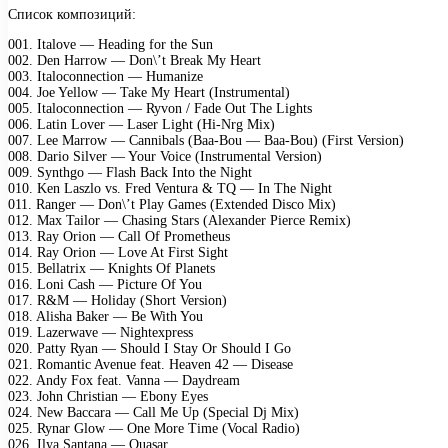
Список композиций:
001. Italove — Heading for the Sun
002. Den Harrow — Don\’t Break My Heart
003. Italoconnection — Humanize
004. Joe Yellow — Take My Heart (Instrumental)
005. Italoconnection — Ryvon / Fade Out The Lights
006. Latin Lover — Laser Light (Hi-Nrg Mix)
007. Lee Marrow — Cannibals (Baa-Bou — Baa-Bou) (First Version)
008. Dario Silver — Your Voice (Instrumental Version)
009. Synthgo — Flash Back Into the Night
010. Ken Laszlo vs. Fred Ventura & TQ — In The Night
011. Ranger — Don\’t Play Games (Extended Disco Mix)
012. Max Tailor — Chasing Stars (Alexander Pierce Remix)
013. Ray Orion — Call Of Prometheus
014. Ray Orion — Love At First Sight
015. Bellatrix — Knights Of Planets
016. Loni Cash — Picture Of You
017. R&M — Holiday (Short Version)
018. Alisha Baker — Be With You
019. Lazerwave — Nightexpress
020. Patty Ryan — Should I Stay Or Should I Go
021. Romantic Avenue feat. Heaven 42 — Disease
022. Andy Fox feat. Vanna — Daydream
023. John Christian — Ebony Eyes
024. New Baccara — Call Me Up (Special Dj Mix)
025. Rynar Glow — One More Time (Vocal Radio)
026. Ilya Santana — Quasar