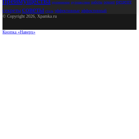
преимущества
рецепт
работы
ремонт
применение
путешествие
советы
секреты
эффективные
эффективный
стиль
© Copyright 2026, Xpamka.ru
Кнопка «Наверх»