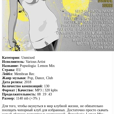
Категория:
Unmixed
Исполнитель:
Various Artist
Название:
Popsologia: Lemon Mix
Страна:
EU
Лейбл:
Membran Rec.
Жанр музыки:
Pop, Dance, Club
Дата релиза:
2018
Количество композиций:
130
Формат | Качество:
MP3 | 320 kpbs
Продолжительность:
08 :19 :43
Размер:
1140 mb (+3% )
Для того, чтобы окунуться в мир клубной жизни, не обязательно
посещать чопорный клуб для избранных. Достаточно просто скачать