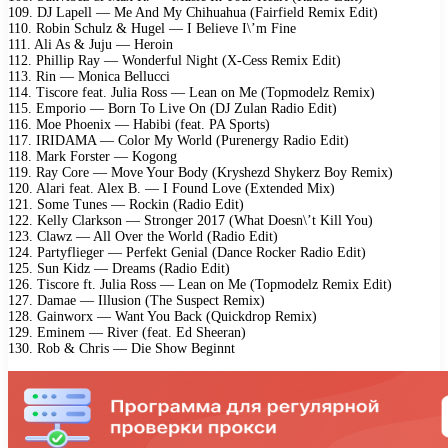
109. DJ Lapell — Me And My Chihuahua (Fairfield Remix Edit)
110. Robin Schulz & Hugel — I Believe I\’m Fine
111. Ali As & Juju — Heroin
112. Phillip Ray — Wonderful Night (X-Cess Remix Edit)
113. Rin — Monica Bellucci
114. Tiscore feat. Julia Ross — Lean on Me (Topmodelz Remix)
115. Emporio — Born To Live On (DJ Zulan Radio Edit)
116. Moe Phoenix — Habibi (feat. PA Sports)
117. IRIDAMA — Color My World (Purenergy Radio Edit)
118. Mark Forster — Kogong
119. Ray Core — Move Your Body (Kryshezd Shykerz Boy Remix)
120. Alari feat. Alex B. — I Found Love (Extended Mix)
121. Some Tunes — Rockin (Radio Edit)
122. Kelly Clarkson — Stronger 2017 (What Doesn\’t Kill You)
123. Clawz — All Over the World (Radio Edit)
124. Partyflieger — Perfekt Genial (Dance Rocker Radio Edit)
125. Sun Kidz — Dreams (Radio Edit)
126. Tiscore ft. Julia Ross — Lean on Me (Topmodelz Remix Edit)
127. Damae — Illusion (The Suspect Remix)
128. Gainworx — Want You Back (Quickdrop Remix)
129. Eminem — River (feat. Ed Sheeran)
130. Rob & Chris — Die Show Beginnt