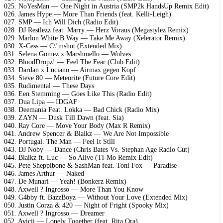
025. NoYesMan — One Night in Austria (SMP2k HandsUp Remix Edit)
026. James Hype — More Than Friends (feat. Kelli-Leigh)
027. SMP — Ich Will Dich (Radio Edit)
028. DJ Restlezz feat. Marry — Herz Voraus (Megastylez Remix)
029. Marlon White B Way — Take Me Away (Xelerator Remix)
030. X-Cess — C\’mshot (Extended Mix)
031. Selena Gomez x Marshmello — Wolves
032. BloodDropz! — Feel The Fear (Club Edit)
033. Dardan x Luciano — Airmax gegen Kopf
034. Steve 80 — Meteorite (Future Core Edit)
035. Rudimental — These Days
036. Een Stemming — Goes Like This (Radio Edit)
037. Dua Lipa — IDGAF
038. Deemania Feat. Lokka — Bad Chick (Radio Mix)
039. ZAYN — Dusk Till Dawn (feat. Sia)
040. Ray Core — Move Your Body (Max R Remix)
041. Andrew Spencer & Blaikz — We Are Not Impossible
042. Portugal. The Man — Feel It Still
043. DJ Noby — Dance (Chris Bates Vs. Stephan Age Radio Cut)
044. Blaikz ft. Luc — So Alive (Ti-Mo Remix Edit)
045. Pete Sheppibone & SashMan feat. Toni Fox — Paradise
046. James Arthur — Naked
047. De Munari — Yeah! (Bonkerz Remix)
048. Axwell ? Ingrosso — More Than You Know
049. G4bby ft. BazzBoyz — Without Your Love (Extended Mix)
050. Justin Corza & 420 — Night of Fright (Spooky Mix)
051. Axwell ? Ingrosso — Dreamer
052. Avicii — Lonely Together (feat. Rita Ora)