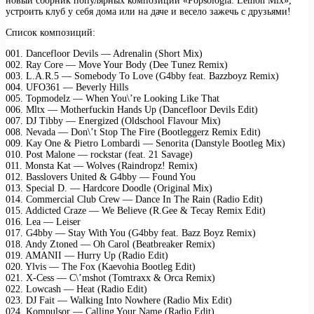
новый сборник популярных композиций «Popsologia: Lemon Mix»,
устроить клуб у себя дома или на даче и весело зажечь с друзьями!
Список композиций:
001. Dancefloor Devils — Adrenalin (Short Mix)
002. Ray Core — Move Your Body (Dee Tunez Remix)
003. L.A.R.5 — Somebody To Love (G4bby feat. Bazzboyz Remix)
004. UFO361 — Beverly Hills
005. Topmodelz — When You\’re Looking Like That
006. Mltx — Motherfuckin Hands Up (Dancefloor Devils Edit)
007. DJ Tibby — Energized (Oldschool Flavour Mix)
008. Nevada — Don\’t Stop The Fire (Bootleggerz Remix Edit)
009. Kay One & Pietro Lombardi — Senorita (Danstyle Bootleg Mix)
010. Post Malone — rockstar (feat. 21 Savage)
011. Monsta Kat — Wolves (Raindropz! Remix)
012. Basslovers United & G4bby — Found You
013. Special D. — Hardcore Doodle (Original Mix)
014. Commercial Club Crew — Dance In The Rain (Radio Edit)
015. Addicted Craze — We Believe (R.Gee & Tecay Remix Edit)
016. Lea — Leiser
017. G4bby — Stay With You (G4bby feat. Bazz Boyz Remix)
018. Andy Ztoned — Oh Carol (Beatbreaker Remix)
019. AMANII — Hurry Up (Radio Edit)
020. Ylvis — The Fox (Kaevohia Bootleg Edit)
021. X-Cess — C\’mshot (Tomtraxx & Orca Remix)
022. Lowcash — Heat (Radio Edit)
023. DJ Fait — Walking Into Nowhere (Radio Mix Edit)
024. Kompulsor — Calling Your Name (Radio Edit)