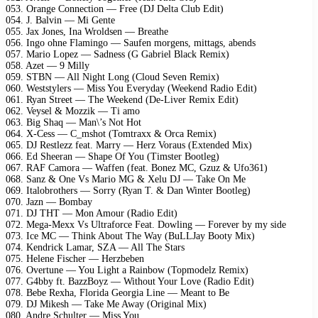
053. Orange Connection — Free (DJ Delta Club Edit)
054. J. Balvin — Mi Gente
055. Jax Jones, Ina Wroldsen — Breathe
056. Ingo ohne Flamingo — Saufen morgens, mittags, abends
057. Mario Lopez — Sadness (G Gabriel Black Remix)
058. Azet — 9 Milly
059. STBN — All Night Long (Cloud Seven Remix)
060. Weststylers — Miss You Everyday (Weekend Radio Edit)
061. Ryan Street — The Weekend (De-Liver Remix Edit)
062. Veysel & Mozzik — Ti amo
063. Big Shaq — Man\’s Not Hot
064. X-Cess — C_mshot (Tomtraxx & Orca Remix)
065. DJ Restlezz feat. Marry — Herz Voraus (Extended Mix)
066. Ed Sheeran — Shape Of You (Timster Bootleg)
067. RAF Camora — Waffen (feat. Bonez MC, Gzuz & Ufo361)
068. Sanz & One Vs Mario MG & Xelu DJ — Take On Me
069. Italobrothers — Sorry (Ryan T. & Dan Winter Bootleg)
070. Jazn — Bombay
071. DJ THT — Mon Amour (Radio Edit)
072. Mega-Mexx Vs Ultraforce Feat. Dowling — Forever by my side
073. Ice MC — Think About The Way (BuLLJay Booty Mix)
074. Kendrick Lamar, SZA — All The Stars
075. Helene Fischer — Herzbeben
076. Overtune — You Light a Rainbow (Topmodelz Remix)
077. G4bby ft. BazzBoyz — Without Your Love (Radio Edit)
078. Bebe Rexha, Florida Georgia Line — Meant to Be
079. DJ Mikesh — Take Me Away (Original Mix)
080. Andre Schulter — Miss You