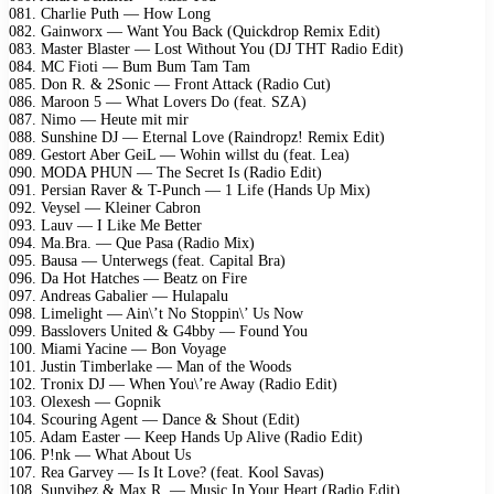
081. Charlie Puth — How Long
082. Gainworx — Want You Back (Quickdrop Remix Edit)
083. Master Blaster — Lost Without You (DJ THT Radio Edit)
084. MC Fioti — Bum Bum Tam Tam
085. Don R. & 2Sonic — Front Attack (Radio Cut)
086. Maroon 5 — What Lovers Do (feat. SZA)
087. Nimo — Heute mit mir
088. Sunshine DJ — Eternal Love (Raindropz! Remix Edit)
089. Gestort Aber GeiL — Wohin willst du (feat. Lea)
090. MODA PHUN — The Secret Is (Radio Edit)
091. Persian Raver & T-Punch — 1 Life (Hands Up Mix)
092. Veysel — Kleiner Cabron
093. Lauv — I Like Me Better
094. Ma.Bra. — Que Pasa (Radio Mix)
095. Bausa — Unterwegs (feat. Capital Bra)
096. Da Hot Hatches — Beatz on Fire
097. Andreas Gabalier — Hulapalu
098. Limelight — Ain\’t No Stoppin\’ Us Now
099. Basslovers United & G4bby — Found You
100. Miami Yacine — Bon Voyage
101. Justin Timberlake — Man of the Woods
102. Tronix DJ — When You\’re Away (Radio Edit)
103. Olexesh — Gopnik
104. Scouring Agent — Dance & Shout (Edit)
105. Adam Easter — Keep Hands Up Alive (Radio Edit)
106. P!nk — What About Us
107. Rea Garvey — Is It Love? (feat. Kool Savas)
108. Sunvibez & Max R. — Music In Your Heart (Radio Edit)