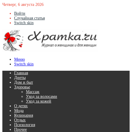
Четверг, 6 августа 2026
Войти
Случайная статья
Switch skin
Меню
Switch skin
Главная
Диеты
Дом и быт
Здоровье
Массаж
Уход за волосами
Уход за кожей
О детях
Мода
Кулинария
Отдых
Психология
Прочее