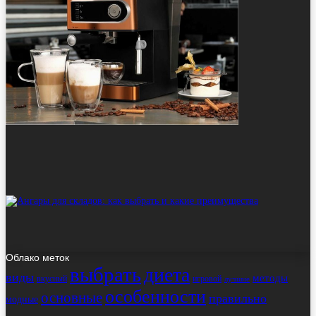
Облако меток
выбрать
диета
виды
методы
вкусный
игровой
лучшие
особенности
основные
правильно
модные