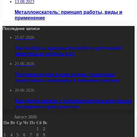
13.08.2023
Металлоискатель: принцип работы, виды и
применение
Последние записи
25.07.2026
Как выбрать идеальную мебель для вашей
квартиры и создать уют
21.06.2026
Подтяжка груди после родов: грамотная
подготовка к операции и снижение рисков
20.06.2026
Как двери капель с иллюминатором визуально
расширяют пространство
Август 2026
Пн
Вт
Ср
Чт
Пт
Сб
Вс
1
2
3
4
5
6
7
8
9