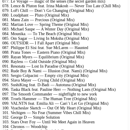
077. Le Voyage — magic of the senses (the secret garden mix)
078. Lence & Pluton feat. Irina Makosh — Never Too Late (Chill Mix)
079. LoFi Chill — Don\’t Go Changing (Original Mix)
080. Loudphant — Pluto (Original Mix)
081. Manu Zain — Precious (Original Mix)
082. Martian Love — Spring Theme (Original Mix)
083. Michael Saupe — A Winter Day (Original Mix)
084. Mounika. — To The Beach (Original Mix)
085. Om Sagar — Living In Moksha (Original Mix)
086. OUTSIDR — I Fall Apart (Original Mix)
087. Philippe El Sisi feat. Sue McLaren — Haunted
088. Prana Tones — Eastern Piano (Original Mix)
089. Rayan Myers — Equilibrium (Original Mix)
090. Rayless — Cold Outside (Original Mix)
091. Resonata — Lost In Paradise (Original Mix)
092. Rude Boy & Nami — Illusion (feat. Nami) (Original Mix)
093. Sergio Colpacini — Empty city (Original Mix)
094. Slava Mayer — Crying Child (Original Mix)
095. SushiKing feat. D-Badi — Autotuna (Original Mix)
096. Taska Black feat. Pauline Herr — Nothing Lasts (Original Mix)
097. The Smooth Commander — nightflight to new york
098. Troels Hammer — The Human Tree (Original Mix)
099. VALNTN feat. Emilia Ali — Can\’t Let Go (Original Mix)
100. Vyacheslav Sketch — Out Of My Heart (Original Mix)
101. Vechigen — No Fear (Summer Vibes Chill Mix)
102. George D — Simple Solution
103. Stars Over Foy — Until We Meet Again in Heaven
104. Chronos — Woodchip