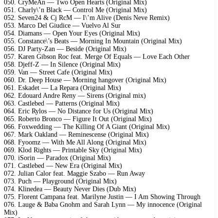
050. CryMeAn — Two Open Hearts (Original Mix)
051. Charly\’n Black — Control Me (Original Mix)
052. Seven24 & Cj RcM — I\’m Alive (Denis Neve Remix)
053. Marco Del Giudice — Vuelvo Al Sur
054. Diamans — Open Your Eyes (Original Mix)
055. Constance\’s Beats — Morning In Mountain (Original Mix)
056. DJ Party-Zan — Beside (Original Mix)
057. Karen Gibson Roc feat. Merge Of Equals — Love Each Other
058. Djeff-Z — In Silence (Original Mix)
059. Van — Street Cafe (Original Mix)
060. Dr. Deep House — Morning hangover (Original Mix)
061. Eskadet — La Repara (Original Mix)
062. Edouard Andre Reny — Sirens (Original mix)
063. Castlebed — Patterns (Original Mix)
064. Eric Rylos — No Distance for Us (Original Mix)
065. Roberto Bronco — Figure It Out (Original Mix)
066. Foxwedding — The Killing Of A Giant (Original Mix)
067. Mark Oakland — Reminescense (Original Mix)
068. Fyoomz — With Me All Along (Original Mix)
069. Klod Rights — Printable Sky (Original Mix)
070. iSorin — Paradox (Original Mix)
071. Castlebed — New Era (Original Mix)
072. Julian Calor feat. Maggie Szabo — Run Away
073. Puch — Playground (Original Mix)
074. Klinedea — Beauty Never Dies (Dub Mix)
075. Florent Campana feat. Marilyne Justin — I Am Showing Through
076. Lauge & Baba Gnohm and Sarah Lynn — My innocence (Original
Mix)