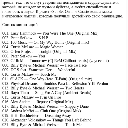
треков, тех, что станут уверенным попаданием в сердце слушателя,
который не жаждет от музыки буйства, а любит спокойствие и
плавность в звуке. В релиз «SunSet On The Coast» вошла масса
интересных мыслей, которые получили достойную свою реализацию.
Список композиций:
001. Lazy Hammock — You Were The One (Original Mix)
002. Peter Sefkow — S.H.E.
003. 108 Music — On My Way Home (Original mix)
004. Curtis McLaw — Magic Woman
005. Orfeo Project — Tonight (Original Mix)
006. Peter Sefkow — You
007. CJ RcM — Tomorrow (Cj RcM Chillout remix) (zaycev.net)
008. Billy Byte & Michael Weisser — Face To Face
009. DC 9 feat. Francesca Dee — Wonderful
010. Curtis McLaw — Touch Me
011. 6LACK — One Way (feat. T-Pain) (Original mix)
012. Physical Dreams — Sonidos Para La Reflexion Y El Perdon
013. Billy Byte & Michael Weisser — Two Hearts
014. Rayo Tinto — Song For A Guy (Ambient Remix)
015. Curtis McLaw — I\’m On Fire
016. Alex Anders — Repose (Original Mix)
017. Billy Byte & Michael Weisser — Slippery Dune
018. Andrea Maffei — Club One (Original Mix)
019. H.H. Buchheister — Dreaming Away
020. Alexander Volosnikov — Things You Left Behind
021. Billy Byte & Michael Weisser — Touch Me