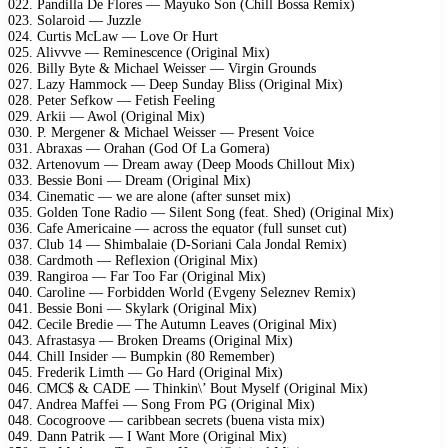
022. Pandilla De Flores — Mayuko Son (Chill Bossa Remix)
023. Solaroid — Juzzle
024. Curtis McLaw — Love Or Hurt
025. Alivvve — Reminescence (Original Mix)
026. Billy Byte & Michael Weisser — Virgin Grounds
027. Lazy Hammock — Deep Sunday Bliss (Original Mix)
028. Peter Sefkow — Fetish Feeling
029. Arkii — Awol (Original Mix)
030. P. Mergener & Michael Weisser — Present Voice
031. Abraxas — Orahan (God Of La Gomera)
032. Artenovum — Dream away (Deep Moods Chillout Mix)
033. Bessie Boni — Dream (Original Mix)
034. Cinematic — we are alone (after sunset mix)
035. Golden Tone Radio — Silent Song (feat. Shed) (Original Mix)
036. Cafe Americaine — across the equator (full sunset cut)
037. Club 14 — Shimbalaie (D-Soriani Cala Jondal Remix)
038. Cardmoth — Reflexion (Original Mix)
039. Rangiroa — Far Too Far (Original Mix)
040. Caroline — Forbidden World (Evgeny Seleznev Remix)
041. Bessie Boni — Skylark (Original Mix)
042. Cecile Bredie — The Autumn Leaves (Original Mix)
043. Afrastasya — Broken Dreams (Original Mix)
044. Chill Insider — Bumpkin (80 Remember)
045. Frederik Limth — Go Hard (Original Mix)
046. CMC$ & CADE — Thinkin\’ Bout Myself (Original Mix)
047. Andrea Maffei — Song From PG (Original Mix)
048. Cocogroove — caribbean secrets (buena vista mix)
049. Dann Patrik — I Want More (Original Mix)