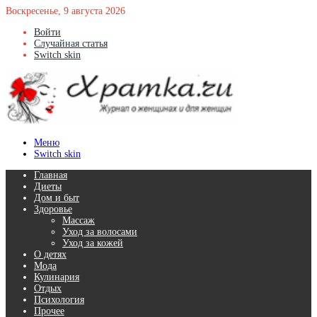
Воскресенье, 9 августа 2026
Войти
Случайная статья
Switch skin
Меню
Switch skin
Главная
Диеты
Дом и быт
Здоровье
Массаж
Уход за волосами
Уход за кожей
О детях
Мода
Кулинария
Отдых
Психология
Прочее