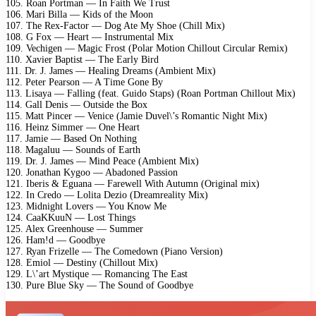
105. Roan Portman — In Faith We Trust
106. Mari Billa — Kids of the Moon
107. The Rex-Factor — Dog Ate My Shoe (Chill Mix)
108. G Fox — Heart — Instrumental Mix
109. Vechigen — Magic Frost (Polar Motion Chillout Circular Remix)
110. Xavier Baptist — The Early Bird
111. Dr. J. James — Healing Dreams (Ambient Mix)
112. Peter Pearson — A Time Gone By
113. Lisaya — Falling (feat. Guido Staps) (Roan Portman Chillout Mix)
114. Gall Denis — Outside the Box
115. Matt Pincer — Venice (Jamie Duvel\’s Romantic Night Mix)
116. Heinz Simmer — One Heart
117. Jamie — Based On Nothing
118. Magaluu — Sounds of Earth
119. Dr. J. James — Mind Peace (Ambient Mix)
120. Jonathan Kygoo — Abadoned Passion
121. Iberis & Eguana — Farewell With Autumn (Original mix)
122. In Credo — Lolita Dezio (Dreamreality Mix)
123. Midnight Lovers — You Know Me
124. CaaKKuuN — Lost Things
125. Alex Greenhouse — Summer
126. Ham!d — Goodbye
127. Ryan Frizelle — The Comedown (Piano Version)
128. Emiol — Destiny (Chillout Mix)
129. L\’art Mystique — Romancing The East
130. Pure Blue Sky — The Sound of Goodbye