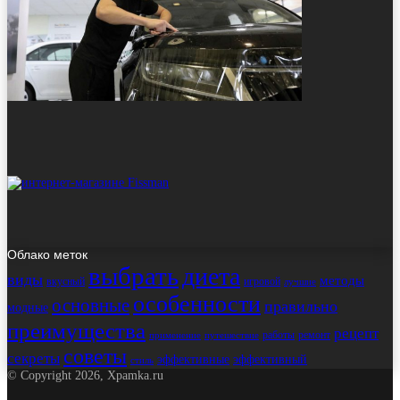
Облако меток
выбрать
диета
виды
методы
вкусный
игровой
лучшие
особенности
основные
правильно
модные
преимущества
рецепт
работы
ремонт
применение
путешествие
советы
секреты
эффективные
эффективный
стиль
© Copyright 2026, Xpamka.ru