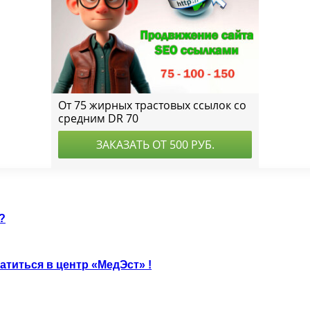
?
атиться в центр «МедЭст» !