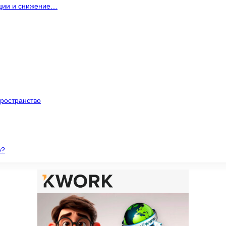
ации и снижение…
ространство
е?