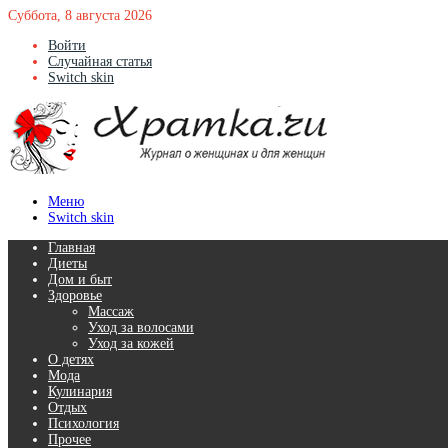
Суббота, 8 августа 2026
Войти
Случайная статья
Switch skin
Меню
Switch skin
Главная
Диеты
Дом и быт
Здоровье
Массаж
Уход за волосами
Уход за кожей
О детях
Мода
Кулинария
Отдых
Психология
Прочее