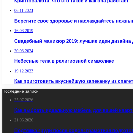
Криптовалюта: что это такое и как она работает
06.11.2023
Берегите свое здоровье и наслаждайтесь нежны
16.03.2019
Свадебный маникюр 2019: лучшие идеи дизайна 
20.03.2024
Небесные тела в религиозной символике
19.12.2023
Как приготовить вкуснейшую запеканку из спагет
Последние записи
25.07.2026
Как выбрать идеальную мебель для вашей кварт
21.06.2026
Подтяжка груди после родов: грамотная подгото