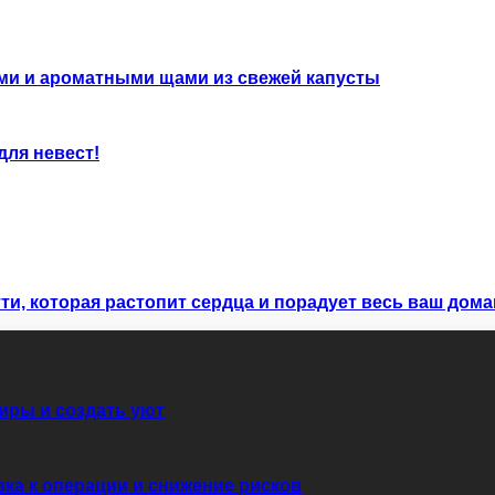
ми и ароматными щами из свежей капусты
для невест!
ти, которая растопит сердца и порадует весь ваш дом
иры и создать уют
вка к операции и снижение рисков