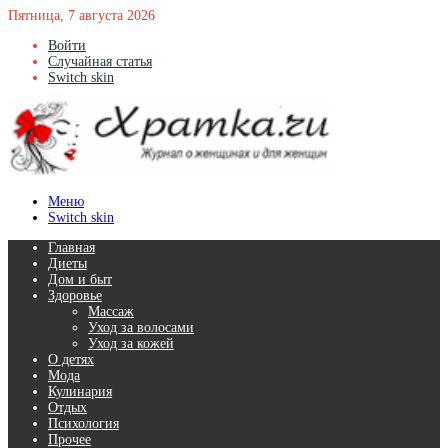
Пятница, 7 августа 2026
Войти
Случайная статья
Switch skin
Меню
Switch skin
Главная
Диеты
Дом и быт
Здоровье
Массаж
Уход за волосами
Уход за кожей
О детях
Мода
Кулинария
Отдых
Психология
Прочее