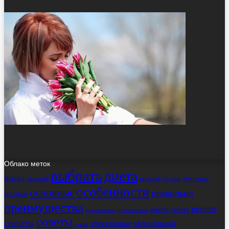
Облако меток
выбрать
диета
виды
методы
вкусный
игровой
лучшие
особенности
основные
правильно
модные
преимущества
рецепт
работы
ремонт
применение
путешествие
советы
секреты
эффективные
эффективный
стиль