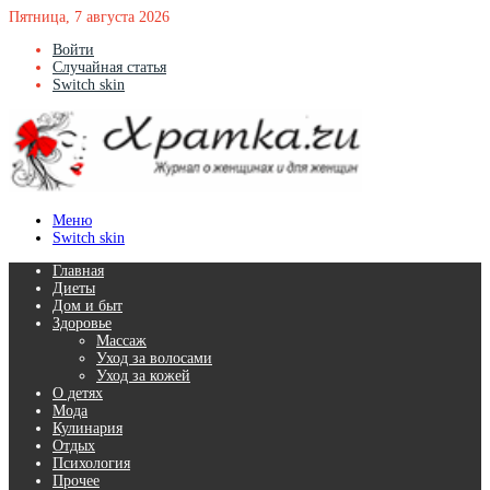
Пятница, 7 августа 2026
Войти
Случайная статья
Switch skin
Меню
Switch skin
Главная
Диеты
Дом и быт
Здоровье
Массаж
Уход за волосами
Уход за кожей
О детях
Мода
Кулинария
Отдых
Психология
Прочее