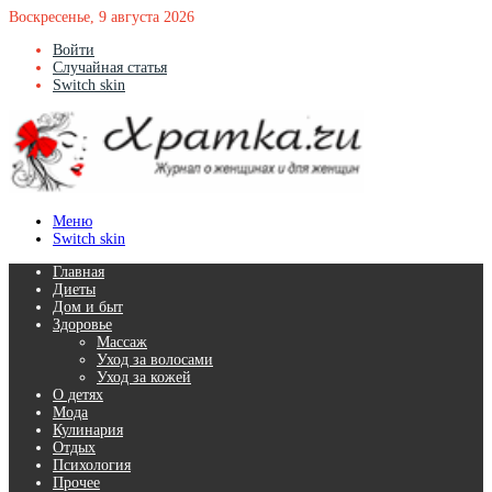
Воскресенье, 9 августа 2026
Войти
Случайная статья
Switch skin
Меню
Switch skin
Главная
Диеты
Дом и быт
Здоровье
Массаж
Уход за волосами
Уход за кожей
О детях
Мода
Кулинария
Отдых
Психология
Прочее