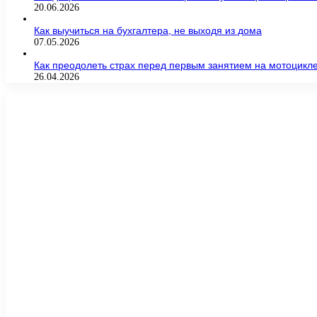
20.06.2026
Как выучиться на бухгалтера, не выходя из дома
07.05.2026
Как преодолеть страх перед первым занятием на мотоцикл
26.04.2026