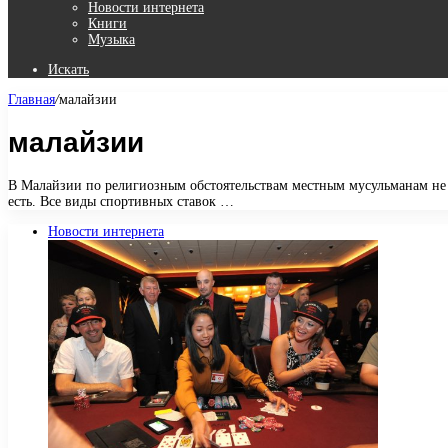
Новости интернета
Книги
Музыка
Искать
Главная
/
малайзии
малайзии
В Малайзии по религиозным обстоятельствам местным мусульманам не р
есть. Все виды спортивных ставок …
Новости интернета