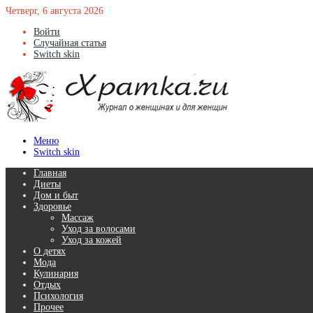
Четверг, 6 августа 2026
Войти
Случайная статья
Switch skin
Меню
Switch skin
Главная
Диеты
Дом и быт
Здоровье
Массаж
Уход за волосами
Уход за кожей
О детях
Мода
Кулинария
Отдых
Психология
Прочее