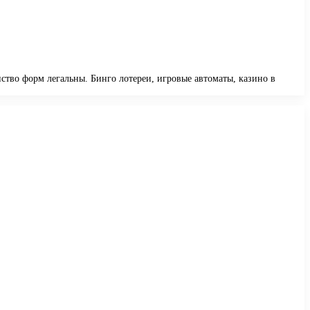
ство форм легальны. Бинго лотереи, игровые автоматы, казино в