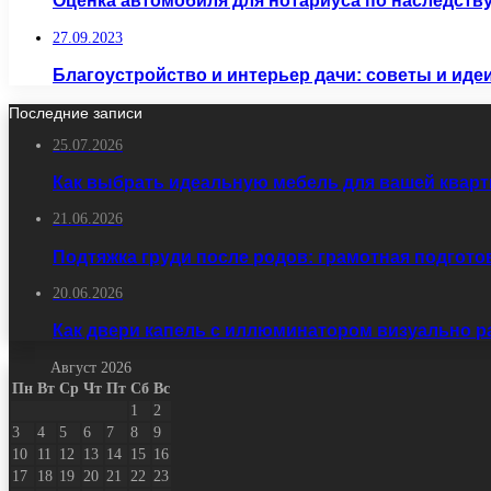
Оценка автомобиля для нотариуса по наследств
27.09.2023
Благоустройство и интерьер дачи: советы и иде
Последние записи
25.07.2026
Как выбрать идеальную мебель для вашей кварт
21.06.2026
Подтяжка груди после родов: грамотная подгото
20.06.2026
Как двери капель с иллюминатором визуально 
Август 2026
Пн
Вт
Ср
Чт
Пт
Сб
Вс
1
2
3
4
5
6
7
8
9
10
11
12
13
14
15
16
17
18
19
20
21
22
23