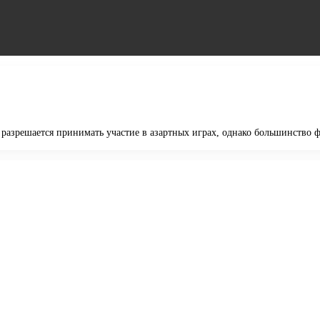
азрешается принимать участие в азартных играх, однако большинство ф