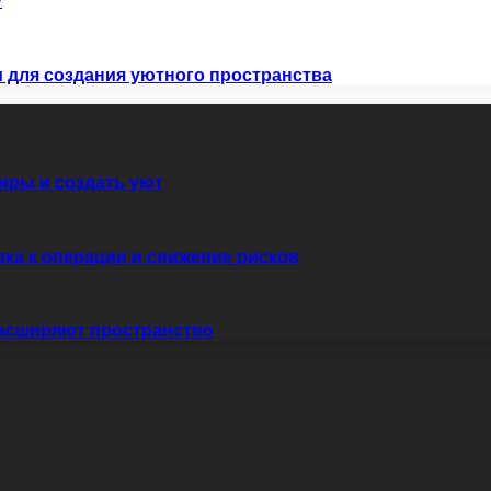
у
и для создания уютного пространства
иры и создать уют
вка к операции и снижение рисков
расширяют пространство