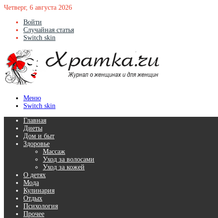
Четверг, 6 августа 2026
Войти
Случайная статья
Switch skin
Меню
Switch skin
Главная
Диеты
Дом и быт
Здоровье
Массаж
Уход за волосами
Уход за кожей
О детях
Мода
Кулинария
Отдых
Психология
Прочее