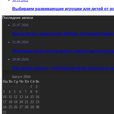
30.11.2022
Выбираем развивающие игрушки для детей от ро
Последние записи
25.07.2026
Как выбрать идеальную мебель для вашей кварт
21.06.2026
Подтяжка груди после родов: грамотная подгото
20.06.2026
Как двери капель с иллюминатором визуально 
Август 2026
Пн
Вт
Ср
Чт
Пт
Сб
Вс
1
2
3
4
5
6
7
8
9
10
11
12
13
14
15
16
17
18
19
20
21
22
23
24
25
26
27
28
29
30
31