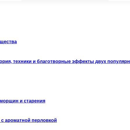
ущества
тория, техники и благотворные эффекты двух популяр
 морщин и старения
 с ароматной перловкой