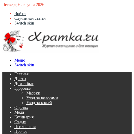
Четверг, 6 августа 2026
Войти
Случайная статья
Switch skin
Меню
Switch skin
Главная
Диеты
Дом и быт
Здоровье
Массаж
Уход за волосами
Уход за кожей
О детях
Мода
Кулинария
Отдых
Психология
Прочее