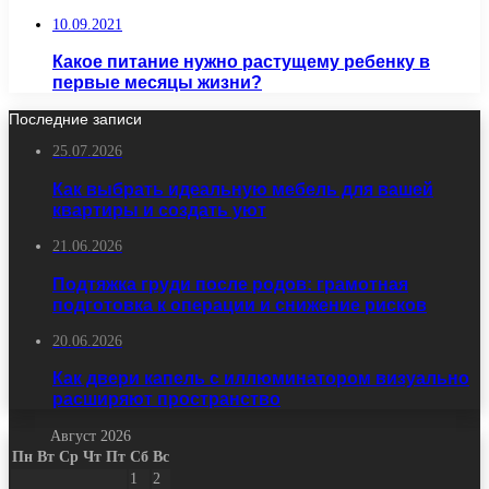
10.09.2021
Какое питание нужно растущему ребенку в
первые месяцы жизни?
Последние записи
25.07.2026
Как выбрать идеальную мебель для вашей
квартиры и создать уют
21.06.2026
Подтяжка груди после родов: грамотная
подготовка к операции и снижение рисков
20.06.2026
Как двери капель с иллюминатором визуально
расширяют пространство
Август 2026
Пн
Вт
Ср
Чт
Пт
Сб
Вс
1
2